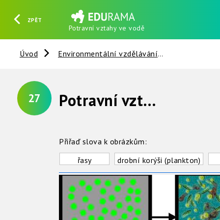
ZPĚT
Potravní vztahy ve vodě
HLEDAT
REGISTROVAT
PŘIHLÁSIT SE
Úvod
Environmentální vzdělávání
Ekologie
Potravní vztahy ve vodě
27
Přiřaď slova k obrázkům:
řasy
drobní korýši (plankton)