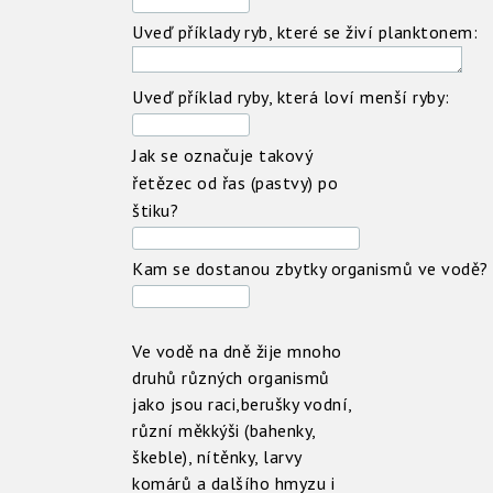
Uveď příklady ryb, které se živí planktonem:
Uveď příklad ryby, která loví menší ryby:
Jak se označuje takový
řetězec od řas (pastvy) po
štiku?
Kam se dostanou zbytky organismů ve vodě?
Ve vodě na dně žije mnoho
druhů různých organismů
jako jsou raci,berušky vodní,
různí měkkýši (bahenky,
škeble), nítěnky, larvy
komárů a dalšího hmyzu i