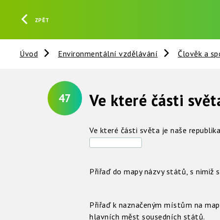
ZPĚT
Úvod
Environmentální vzdělávání
Člověk a sp
Ve které části svět
47
Ve které části světa je naše republik
Přiřaď do mapy názvy států, s nimiž 
Přiřaď k naznačeným místům na map
hlavních měst sousedních států.