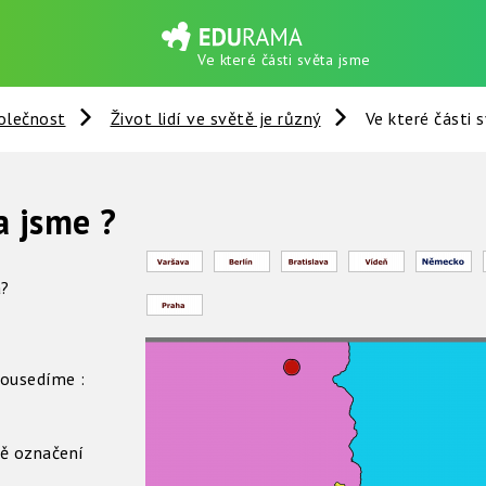
Ve které části světa jsme
olečnost
Život lidí ve světě je různý
Ve které části 
a jsme ?
a?
sousedíme :
ě označení