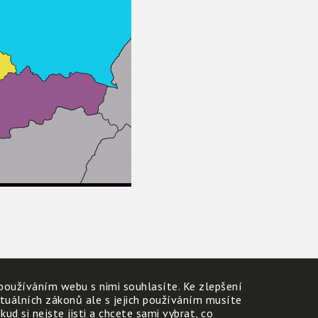
používáním webu s nimi souhlasíte. Ke zlepšení
ktuálních zákonů ale s jejich používáním musíte
d si nejste jisti a chcete sami vybrat, co