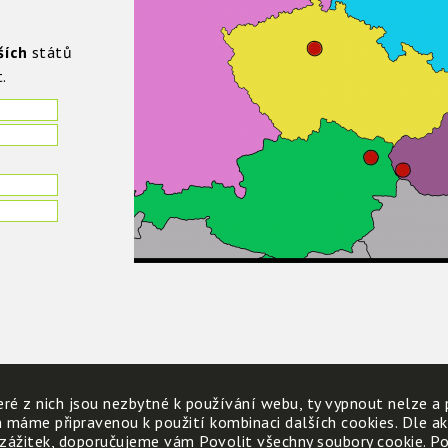
ších
států
.
ré z nich jsou nezbytné k používání webu, ty vypnout nelze a 
h máme připravenou k použití kombinaci dalších cookies. Dle a
 zážitek, doporučujeme vám Povolit všechny soubory cookie. Poku