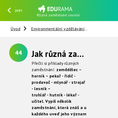
ZPĚT
Různá zaměstnání souvisí
HLEDAT
REGISTROVAT
PŘIHLÁSIT SE
Úvod
Environmentální vzdělávání
Člověk a sp
Jak různá zaměstnání souvisí se mnou?
44
Přečti si příklady různých
zaměstnání:
zemědělec –
horník – pekař - řidič -
prodavač - mlynář -
strojař
- lesník –
truhlář - hutník - lékař -
učitel.
Vypiš několik
zaměstnání, která znáš a u
každého uveď
jeho význam