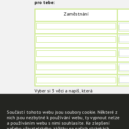
pro tebe:
Zaměstnání
Vyber si 3 věci a napiš, která
z uvedených zaměstnání ti
umožňují, aby sis je mohl(a)
koupit.
Součástí tohoto webu jsou soubory cookie. Některé z
nich jsou nezbytné k používání webu, ty vypnout nelze
a používáním webu s nimi souhlasíte. Ke zlepšení
věc
vašeho uživatelského zážitku na našich stránkách