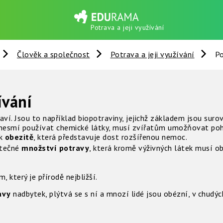
Potrava a jeji využívání
Člověk a společnost
Potrava a jeji využívání
Po
ívání
aví. Jsou to například biopotraviny, jejichž základem jsou sur
y (nesmí používat chemické látky, musí zvířatům umožňovat poh
 k
obezitě
, která představuje dost rozšířenou nemoc.
atečné
množství potravy
, která kromě výživných látek musí o
 který je přírodě nejbližší.
avy
nadbytek, plýtvá se s ní a mnozí lidé jsou obézní, v chudý