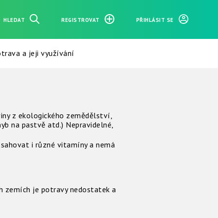
HLEDAT
REGISTROVAT
PŘIHLÁSIT SE
trava a jeji využívání
oviny z ekologického zemědělství,
yb na pastvě atd.) Nepravidelné,
bsahovat i různé vitamíny a nemá
ch zemích je potravy nedostatek a