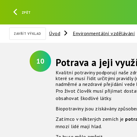
ZPĚT
Úvod
Environmentální vzdělávání
ZAVŘÍT VÝKLAD
Potrava a jeji využ
10
Kvalitní potraviny podporují naše zdr
které se musí řídit určitými pravidl
nadměrné a nezdravé přejídání vede
Pro život člověk musí přijímat dost
obsahovat škodlivé látky.
Biopotraviny jsou získávány způsobem,
Zatímco v některých zemích je
potr
mnozí lidé mají hlad.
To by se mělo změnit.