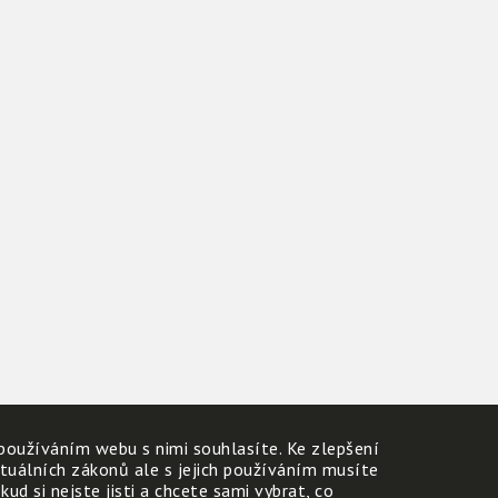
používáním webu s nimi souhlasíte. Ke zlepšení
ktuálních zákonů ale s jejich používáním musíte
d si nejste jisti a chcete sami vybrat, co