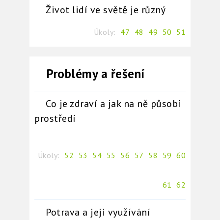
Život lidí ve světě je různý
Úkoly:
47
48
49
50
51
Problémy a řešení
Co je zdraví a jak na ně působí
prostředí
Úkoly:
52
53
54
55
56
57
58
59
60
61
62
Potrava a jeji využívání