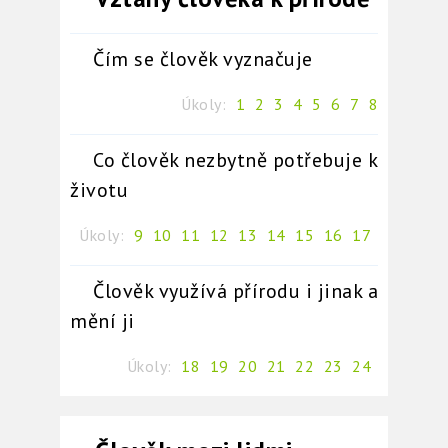
Čím se člověk vyznačuje
Úkoly:
1
2
3
4
5
6
7
8
Co člověk nezbytně potřebuje k
životu
Úkoly:
9
10
11
12
13
14
15
16
17
Člověk využívá přírodu i jinak a
mění ji
Úkoly:
18
19
20
21
22
23
24