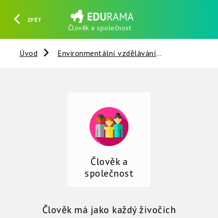
ZPĚT
Člověk a společnost
HLEDAT
REGISTROVAT
PŘIHLÁSIT SE
Úvod
Environmentální vzdělávání
Člověk a sp
Člověk a
společnost
Člověk má jako každý živočich