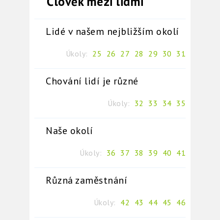
Člověk mezi lidmi
Lidé v našem nejbližším okolí
Úkoly:
25
26
27
28
29
30
31
Chování lidí je různé
Úkoly:
32
33
34
35
Naše okolí
Úkoly:
36
37
38
39
40
41
Různá zaměstnání
Úkoly:
42
43
44
45
46