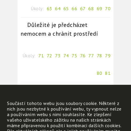
Úkoly:
63
64
65
66
67
68
69
70
Důležité je předcházet
nemocem a chránit prostředí
Úkoly:
71
72
73
74
75
76
77
78
79
80
81
Co je důležité v prostředí
Úkoly:
82
83
84
85
86
87
88
89
90
Součástí tohoto webu jsou soubory cookie. Některé z
nich jsou nezbytné k používání webu, ty vypnout nelze
a používáním webu s nimi souhlasíte. Ke zlepšení
vašeho uživatelského zážitku na našich stránkách
91
máme připravenou k použití kombinaci dalších cookies.