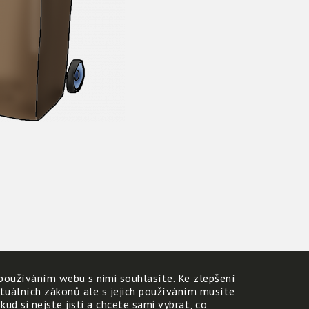
používáním webu s nimi souhlasíte. Ke zlepšení
ktuálních zákonů ale s jejich používáním musíte
d si nejste jisti a chcete sami vybrat, co