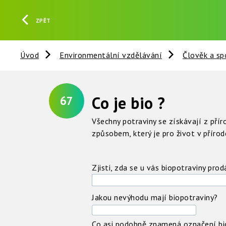
ZPĚT
Úvod
Environmentální vzdělávání
Člověk a sp
Co je bio ?
67
Všechny potraviny se získávají z přír
způsobem, který je pro život v přírodě 
Zjisti, zda se u vás biopotraviny prod
Jakou nevýhodu mají biopotraviny?
Co asi podobně znamená označení bi