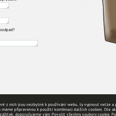
ioodpad?
ré z nich jsou nezbytné k používání webu, ty vypnout nelze a 
h máme připravenou k použití kombinaci dalších cookies. Dle a
 zážitek, doporučujeme vám Povolit všechny soubory cookie. Poku