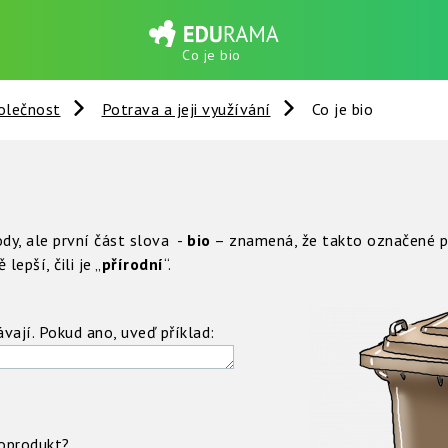
Co je bio
olečnost
Potrava a jeji využívání
Co je bio
ody, ale první část slova -
bio
– znamená, že takto označené po
lepší, čili je „
přírodní
“.
ávají. Pokud ano, uveď příklad:
oprodukt?