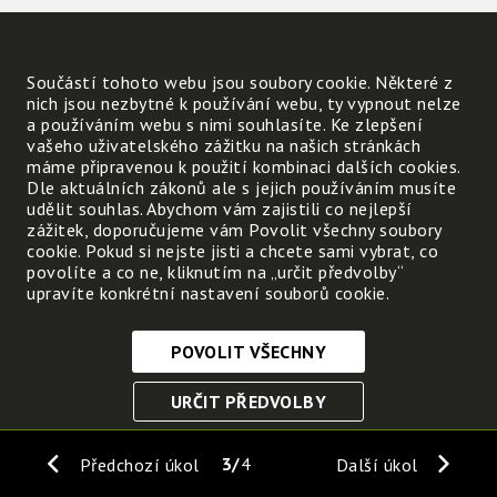
Součástí tohoto webu jsou soubory cookie. Některé z
nich jsou nezbytné k používání webu, ty vypnout nelze
a používáním webu s nimi souhlasíte. Ke zlepšení
vašeho uživatelského zážitku na našich stránkách
máme připravenou k použití kombinaci dalších cookies.
Dle aktuálních zákonů ale s jejich používáním musíte
udělit souhlas. Abychom vám zajistili co nejlepší
zážitek, doporučujeme vám Povolit všechny soubory
cookie. Pokud si nejste jisti a chcete sami vybrat, co
povolíte a co ne, kliknutím na „určit předvolby“
upravíte konkrétní nastavení souborů cookie.
POVOLIT VŠECHNY
Nezbytně nutné cookies
URČIT PŘEDVOLBY
Tyto soubory cookie jsou nezbytné, abyste se mohli
pohybovat po webových stránkách a využívat jejich
ULOŽIT NEZBYTNÉ
funkce. Bez těchto cookies by webové stránky
3
4
Předchozí úkol
Další úkol
nefungovali, proto je nelze vypnout.