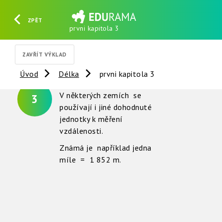
ZPĚT
prvni kapitola 3
HLEDAT
REGISTROVAT
PŘIHLÁSIT SE
ZAVŘÍT VÝKLAD
Úvod
Délka
prvni kapitola 3
V některých zemích se
3
používají i jiné dohodnuté
jednotky k měření
vzdálenosti.
Známá je například jedna
míle = 1 852 m.