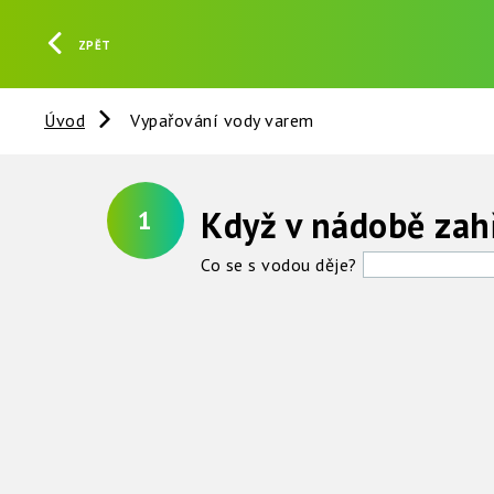
ZPĚT
Úvod
Vypařování vody varem
Když v nádobě zah
1
Co se s vodou děje?