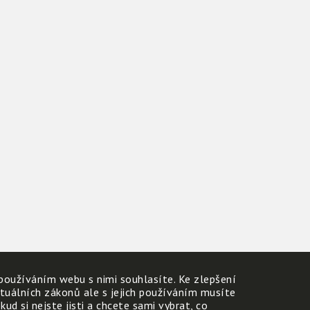
používáním webu s nimi souhlasíte. Ke zlepšení
ktuálních zákonů ale s jejich používáním musíte
d si nejste jisti a chcete sami vybrat, co