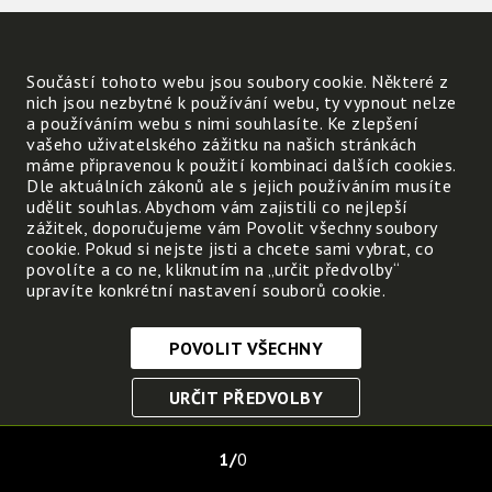
Součástí tohoto webu jsou soubory cookie. Některé z
nich jsou nezbytné k používání webu, ty vypnout nelze
a používáním webu s nimi souhlasíte. Ke zlepšení
vašeho uživatelského zážitku na našich stránkách
máme připravenou k použití kombinaci dalších cookies.
Dle aktuálních zákonů ale s jejich používáním musíte
udělit souhlas. Abychom vám zajistili co nejlepší
zážitek, doporučujeme vám Povolit všechny soubory
cookie. Pokud si nejste jisti a chcete sami vybrat, co
povolíte a co ne, kliknutím na „určit předvolby“
upravíte konkrétní nastavení souborů cookie.
POVOLIT VŠECHNY
Nezbytně nutné cookies
URČIT PŘEDVOLBY
Tyto soubory cookie jsou nezbytné, abyste se mohli
pohybovat po webových stránkách a využívat jejich
ULOŽIT NEZBYTNÉ
funkce. Bez těchto cookies by webové stránky
1
0
nefungovali, proto je nelze vypnout.