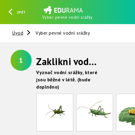
ZPĚT
Vyber pevné vodní srážky
HLEDAT
REGISTROVAT
PŘIHLÁSIT SE
Úvod
Vyber pevné vodní srážky
Zaklikni vodní srážky, které mají skupenství pevné.
1
Vyznač vodní srážky, které
jsou běžné v létě. (bude
doplněno)