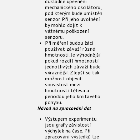
důkladné upevnění
mechanického oscilátoru,
pod kterým bude umístěn
senzor. Při jeho uvolnění
by mohlo dojít k
vážnému poškození
senzoru.
Při měření budou žáci
používat závaží různé
hmotnosti. Je výhodnější
pokud rozdíl hmotností
jednotlivých závaží bude
výraznější. Zlepší se tak
možnost objevit
souvislost mezi
hmotností tělesa a
periodou jeho kmitavého
pohybu.
Návod na zpracování dat
Výstupem experimentu
jsou grafy závislostí
výchylek na čase. Při
zpracování výsledků lze