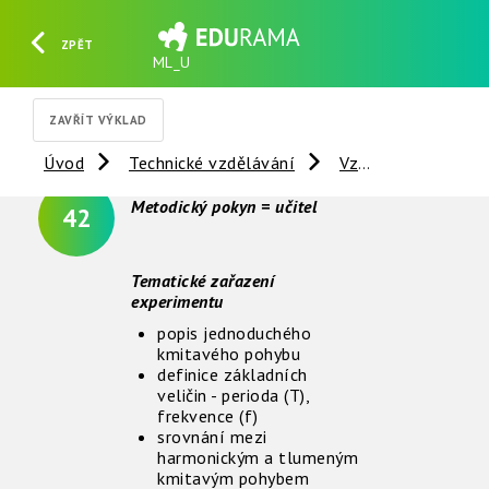
ZPĚT
ML_U
HLEDAT
REGISTROVAT
PŘIHLÁSIT SE
ZAVŘÍT VÝKLAD
Úvod
Technické vzdělávání
Vzdálené experimenty
Metodický pokyn = učitel
42
Tematické zařazení
experimentu
popis jednoduchého
kmitavého pohybu
definice základních
veličin - perioda (T),
frekvence (f)
srovnání mezi
harmonickým a tlumeným
kmitavým pohybem