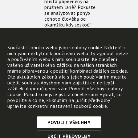
místa připevněný na
pružném laně? Pokuste
se analyzovat pohyb
tohoto člověka od
okamžiku kdy seskočí
dokud nezastaví.
Sledovali jste někdy
šoféra autobusu při
Součástí tohoto webu jsou soubory cookie. Některé z
řízení autobusu? Při
nich jsou nezbytné k používání webu, ty vypnout nelze
jakékoliv nerovnosti na
a používáním webu s nimi souhlasíte. Ke zlepšení
silnici začne konat
vašeho uživatelského zážitku na našich stránkách
kmitavý pohyb.
máme připravenou k použití kombinaci dalších cookies.
Proč je to tak? Je to
Dle aktuálních zákonů ale s jejich používáním musíte
nezbytné, nebo je to jen
udělit souhlas. Abychom vám zajistili co nejlepší
nedostatek řidičovu
zážitek, doporučujeme vám Povolit všechny soubory
sedadla?
cookie. Pokud si nejste jisti a chcete sami vybrat, co
Na stejném principu jako
povolíte a co ne, kliknutím na „určit předvolby“
pérování řidičovu sedadla
upravíte konkrétní nastavení souborů cookie.
funguje i pérování
automobilu, resp.
terénního kola.
POVOLIT VŠECHNY
Nezbytně nutné cookies
URČIT PŘEDVOLBY