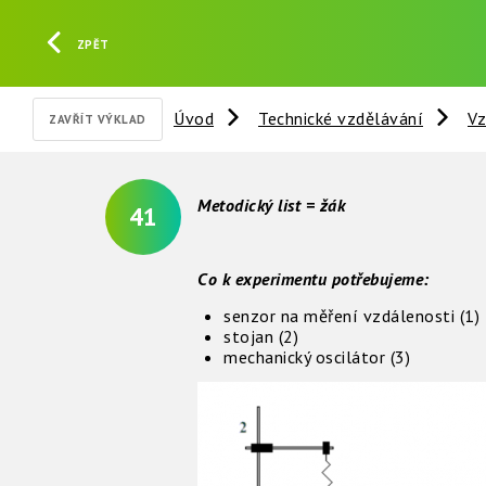
ZPĚT
Úvod
Technické vzdělávání
Vz
ZAVŘÍT VÝKLAD
Metodický list = žák
41
Co k experimentu potřebujeme:
senzor na měření vzdálenosti (1)
stojan (2)
mechanický oscilátor (3)