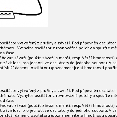
scilátor vytvořený z pružiny a závaží. Pod připevněn osciláto
chématu. Vychylte oscilátor z rovnovážné polohy a spusťte m
 na čase.
ovat závaží (použít závaží s menší, resp. Větší hmotností) 
ávislosti pro jednotlivé oscilátory do jednoho souboru. V tak
 přísluší danému oscilátoru (poznamenejte si hmotnosti použit
scilátor vytvořený z pružiny a závaží. Pod připevněn osciláto
chématu. Vychylte oscilátor z rovnovážné polohy a spusťte m
 od času.
ovat závaží (použít závaží s menší, resp. Větší hmotností) 
ávislosti pro jednotlivé oscilátory do jednoho souboru. V tak
 přísluší danému oscilátoru (poznamenejte si hmotnosti použit