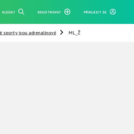
HLEDAT
REGISTROVAT
PŘIHLÁSIT SE
é sporty jsou adrenalinové
ML_Ž