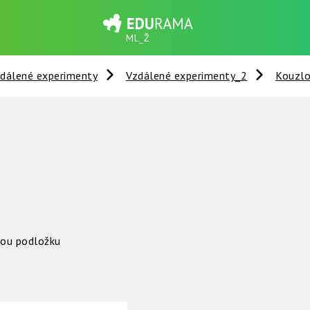
ML_Ž
dálené experimenty
Vzdálené experimenty_2
Kouzlo
kou podložku