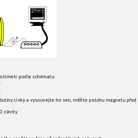
 voltmetr podle schématu.
:
,
utiny cívky a vysouvejte ho ven, měňte polohu magnetu před 
 závity.