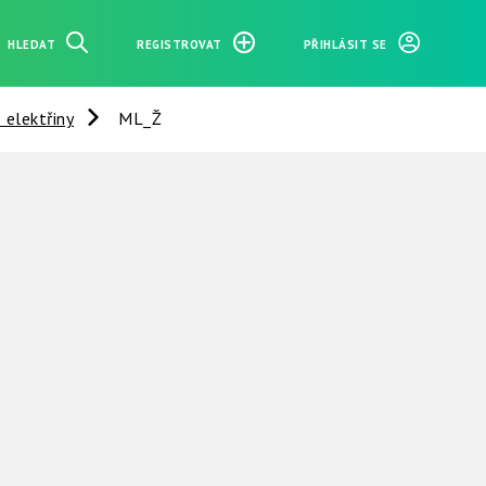
HLEDAT
REGISTROVAT
PŘIHLÁSIT SE
 elektřiny
ML_Ž