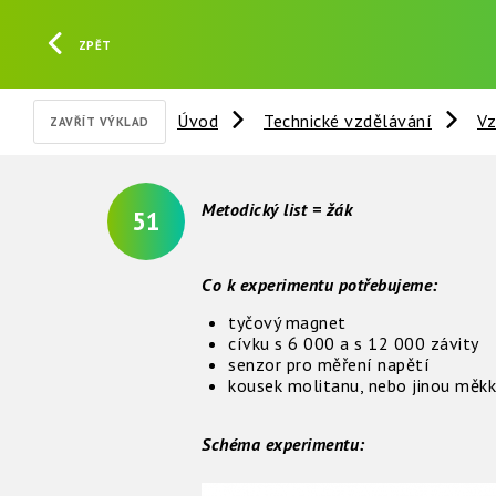
ZPĚT
Úvod
Technické vzdělávání
Vz
ZAVŘÍT VÝKLAD
Metodický list = žák
51
Co k experimentu potřebujeme:
tyčový magnet
cívku s 6 000 a s 12 000 závity
senzor pro měření napětí
kousek molitanu, nebo jinou měk
Schéma experimentu: