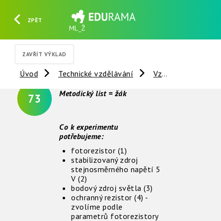
ZPĚT
ML_Ž
HLEDAT
REGISTROVAT
PŘIHLÁSIT SE
ZAVŘÍT VÝKLAD
Úvod
Technické vzdělávání
Vzdálené experimenty
Metodický list = žák
73
Co k experimentu
potřebujeme:
fotorezistor (1)
stabilizovaný zdroj
stejnosměrného napětí 5
V (2)
bodový zdroj světla (3)
ochranný rezistor (4) -
zvolíme podle
parametrů fotorezistory