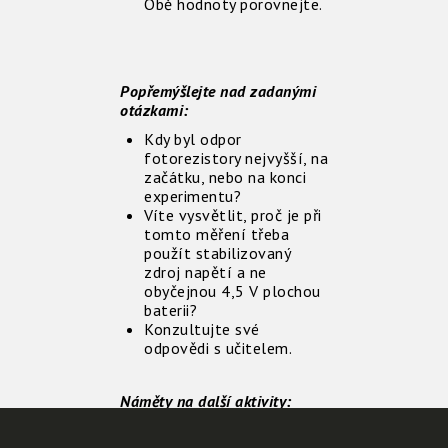
Obě hodnoty porovnejte.
Popřemýšlejte nad zadanými
otázkami:
Kdy byl odpor
fotorezistory nejvyšší, na
začátku, nebo na konci
experimentu?
Víte vysvětlit, proč je při
tomto měření třeba
použít stabilizovaný
zdroj napětí a ne
obyčejnou 4,5 V plochou
baterii?
Konzultujte své
odpovědi s učitelem.
Náměty na další aktivity:
Namísto ochranného