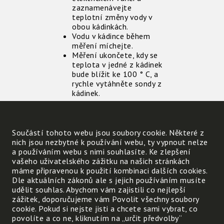
zaznamenávejte
teplotní změny vody v
obou kádinkách.
Vodu v kádince během
měření míchejte.
Měření ukončete, kdy se
teplota v jedné z kádinek
bude blížit ke 100 ° C, a
rychle vytáhněte sondy z
kádinek.
Zpracování naměřených dat:
Součástí tohoto webu jsou soubory cookie. Některé z
Porovnejte rychlost,
nich jsou nezbytné k používání webu, ty vypnout nelze
jakou se měnila teplota
a používáním webu s nimi souhlasíte. Ke zlepšení
vody v jednotlivých
vašeho uživatelského zážitku na našich stránkách
kádince.
máme připravenou k použití kombinaci dalších cookies.
Jaký závěr můžeme
Dle aktuálních zákonů ale s jejich používáním musíte
udělat ze získaných
udělit souhlas. Abychom vám zajistili co nejlepší
výsledků?
zážitek, doporučujeme vám Povolit všechny soubory
cookie. Pokud si nejste jisti a chcete sami vybrat, co
povolíte a co ne, kliknutím na „určit předvolby“
Popřemýšlejte nad zadanými