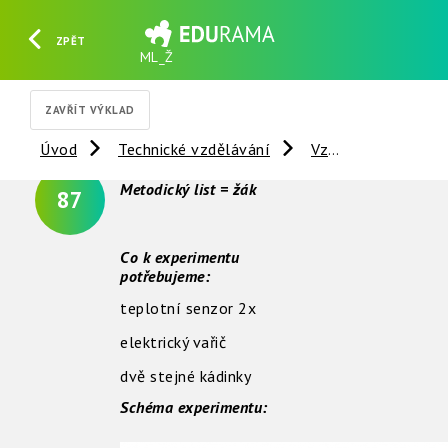
ZPĚT
ML_Ž
HLEDAT
REGISTROVAT
PŘIHLÁSIT SE
ZAVŘÍT VÝKLAD
Úvod
Technické vzdělávání
Vzdálené experimenty
Metodický list = žák
87
Co k experimentu
potřebujeme:
teplotní senzor 2x
elektrický vařič
dvě stejné kádinky
Schéma experimentu: