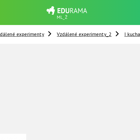
ML_Ž
dálené experimenty
Vzdálené experimenty_2
I kuch