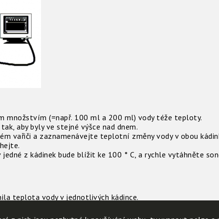
m množstvím (=např. 100 ml a 200 ml) vody téže teploty.
tak, aby byly ve stejné výšce nad dnem.
ckém vařiči a zaznamenávejte teplotní změny vody v obou kádin
hejte.
 jedné z kádinek bude blížit ke 100 ° C, a rychle vytáhněte son
ila teplota vody v jednotlivých kádince.
kaných výsledků?