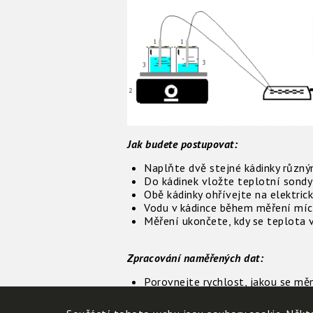
Jak budete postupovat:
Naplňte dvě stejné kádinky různý
Do kádinek vložte teplotní sondy 
Obě kádinky ohřívejte na elektri
Vodu v kádince během měření míc
Měření ukončete, kdy se teplota v
Zpracování naměřených dat:
Porovnejte rychlost, jakou se měn
Jaký závěr můžeme udělat ze zís