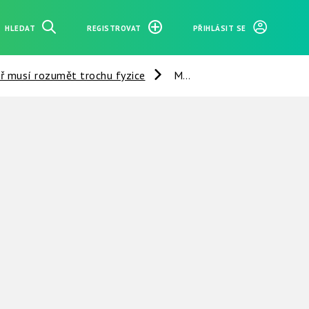
HLEDAT
REGISTROVAT
PŘIHLÁSIT SE
ař musí rozumět trochu fyzice
ML_Ž