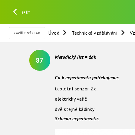
ZPĚT
Úvod
Technické vzdělávání
Vz
ZAVŘÍT VÝKLAD
Metodický list = žák
87
Co k experimentu potřebujeme:
teplotní senzor 2x
elektrický vařič
dvě stejné kádinky
Schéma experimentu: