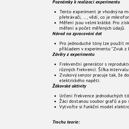
Poznámky k realizaci experimentu
Tento experiment je vhodný na mo
přehrávači, ..., vědí, co je mikrof
Měření jsou velmi krátké. Pro zís
měření a počet měřených údajů.
Návod na zpracování dat
Pro jednoduché tóny lze použít m
příkladem v experimentu "Zvuk z k
Závěry z experimentu
Frekvenční generátor s reprodukto
různých frekvencí. Šířka interval
Zvukový senzor pracuje tak, že d
elektrického napětí.
Žákovské aktivity
Určení frekvence jednoduchých tó
Žáci dostanou soubor grafů a po 
Vytvořte si funkční model elektr
Trochu teorie: