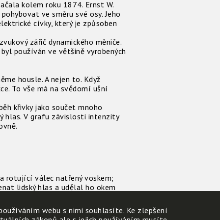
začala kolem roku 1874. Ernst W.
l pohybovat ve směru své osy. Jeho
ektrické cívky, který je způsoben
vukový zářič dynamického měniče.
byl používán ve většině vyrobených
něme housle. A nejen to. Když
čce. To vše má na svědomí ušní
běh křivky jako součet mnoho
hlas. V grafu závislosti intenzity
ovně.
 rotující válec natřený voskem;
nat lidský hlas a udělal ho okem
ého šroubovitého závitu, kmitající
používáním webu s nimi souhlasíte. Ke zlepšení
atent byl podán den před Vánocemi s
ktuálních zákonů ale s jejich používáním musíte