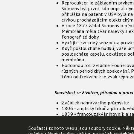
Reproduktor je základním prvkem 
Siemens byl první, kdo popsal dyn
přihláška na patent v USA byla na
cívkou procházejícím elektrickým
V roce 1877 žádal Siemens o ně
Membrána měla tvar nálevky s ex
fonograf té doby.
Využijte zvukový senzor na proz
Když posloucháte hudbu, vaše ucho
posloucháte kapelu, dokážete odl
membrána.
Podobnou roli zvládne Fourierova
různých periodických opakování. P
tónu od frekvence je zvuk reprez
Souvislost se životem, přírodou a praxí
Začátek nahrávacího průmyslu:
1806 - anglický lékař a přírodov
1859 - francouzský knihovník a s
viditelný.
1877 - první úspěšný model fonogr
Součástí tohoto webu jsou soubory cookie. Někte
membrány a ostrého hrotu. Vynal
vašeho uživatelského zážitku na našich stránkác