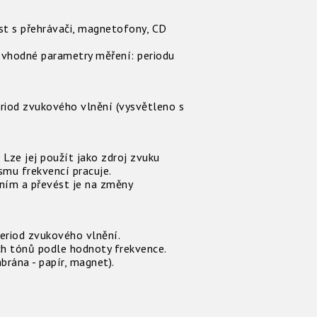
st s přehrávači, magnetofony, CD
t vhodné parametry měření: periodu
eriod zvukového vlnění (vysvětleno s
Lze jej použít jako zdroj zvuku
smu frekvencí pracuje.
ěním a převést je na změny
eriod zvukového vlnění.
ch tónů podle hodnoty frekvence.
rána - papír, magnet).