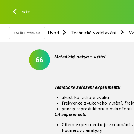
ZPĚT
Úvod
Technické vzdělávání
Vz
ZAVŘÍT VÝKLAD
Metodický pokyn = učitel
66
Tematické zařazení experimentu
akustika, zdroje zvuku
frekvence zvukového vlnění, fre
princip reproduktoru a mikrofonu
Cíl experimentu
Cílem experimentu je zkoumání z
Fourierovy analýzy.