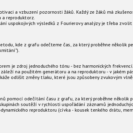
tivaci a vzbuzení pozornosti žáků. Každý ze žáků má zkušeno
on a reproduktorz.
kání uspokojivých výsledků z Fourierovy analýzy je třeba zvoli
etodu, kde z grafu odečteme čas, za který proběhne několik p
mitání").
rem je zdroj jednoduchého tónu - bez harmonických frekvencí. 
u záleží na použitém generátoru a na reproduktoru - v jakém pá
okáže odlišit změny tlaku, které jsou způsobeny zvukovým vln
nů pomocí odečítání času z grafu, za který proběhne několik p
skupinách soutěží v rychlosti uspořádání záznamů jednoduchý
odynamického reproduktoru (cívka - kousek tenkého drátu, memb