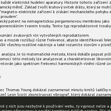
každé elektrické hudební aparatury. Historie tohoto zařízení 
amický měnič. Základ tvořil kruhový svitek drátu, který se moh
 "magneto-elektrické zařízení k získání mechanického pohybu el
 proudem".
mecký patent na nemagnetickou pergamenovou membránu jako z
ponenciálním tvarem trouby. Tento typ reproduktorové trouby 
koumání zvukových vln vytvořených reproduktorem.
 a mozek rozlišují různé frekvence, abyste identifikovali řek
išit všechny rozdílné nástroje a také rozumíte slovům v písni
 analýza. Je to matematická metoda, která dokáže popsat prů
omocí této metody lze analyzovat a charakterizovat libovolný 
entován jako spektrum frekvencí harmonických vlnění různé úr
:
ědec Thomas Young dokázal zaznamenat minutu kmitů ladičky na
azeč Leon Scott zkonstruoval vibrograf, který dokázal zazname
afu, který sestával ze známých dílů: z rotujícího válce, krátk
ré z nich jsou nezbytné k používání webu, ty vypnout nelze a 
ezl ho Thomas Alva Edison. Umožňoval záznam i přehrávání. P
h máme připravenou k použití kombinaci dalších cookies. Dle a