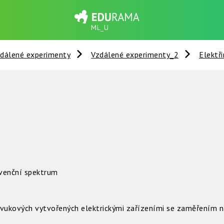
ML_U
dálené experimenty
Vzdálené experimenty_2
Elektři
kvenční spektrum
vukových vytvořených elektrickými zařízeními se zaměřením n