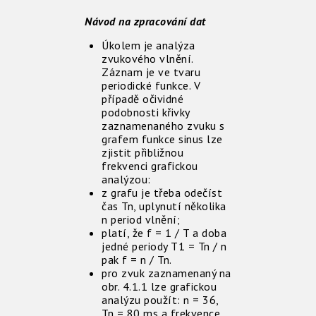
Návod na zpracování dat
Úkolem je analýza
zvukového vlnění.
Záznam je ve tvaru
periodické funkce. V
případě očividné
podobnosti křivky
zaznamenaného zvuku s
grafem funkce sinus lze
zjistit přibližnou
frekvenci grafickou
analýzou:
z grafu je třeba odečíst
čas Tn, uplynutí několika
n period vlnění;
platí, že f = 1 / T a doba
jedné periody T1 = Tn / n
pak f = n / Tn.
pro zvuk zaznamenaný na
obr. 4.1.1 lze grafickou
analýzu použít: n = 36,
Tn = 80 ms a frekvence