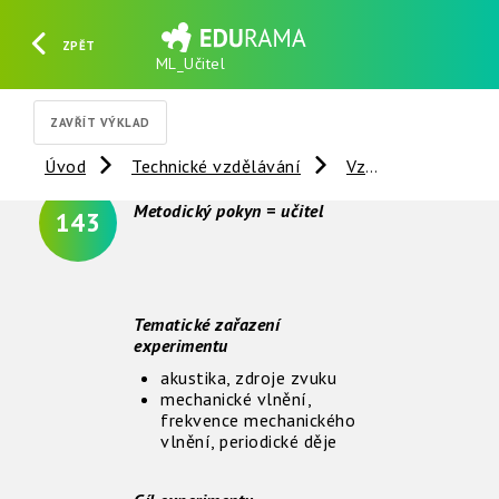
ZPĚT
ML_Učitel
HLEDAT
REGISTROVAT
PŘIHLÁSIT SE
ZAVŘÍT VÝKLAD
Úvod
Technické vzdělávání
Vzdálené experimenty
Metodický pokyn = učitel
143
Tematické zařazení
experimentu
akustika, zdroje zvuku
mechanické vlnění,
frekvence mechanického
vlnění, periodické děje