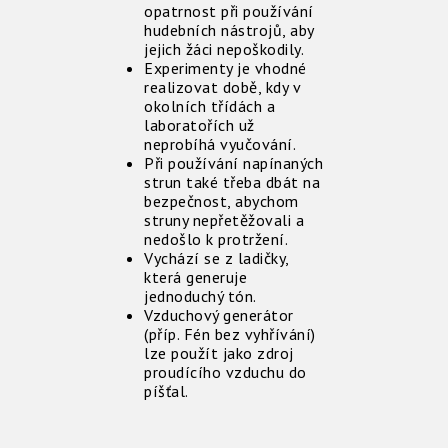
opatrnost při používání
hudebních nástrojů, aby
jejich žáci nepoškodily.
Experimenty je vhodné
realizovat době, kdy v
okolních třídách a
laboratořích už
neprobíhá vyučování.
Při používání napínaných
strun také třeba dbát na
bezpečnost, abychom
struny nepřetěžovali a
nedošlo k protržení.
Vychází se z ladičky,
která generuje
jednoduchý tón.
Vzduchový generátor
(příp. Fén bez vyhřívání)
lze použít jako zdroj
proudícího vzduchu do
píšťal.