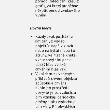
pomocí odečítání času z
grafu, za který proběhne
několik period zvukového
vlnění.
Trochu teorie
Každý zvuk pochází z
kmitání, z vibrací
objektů: např. v klavíru
nebo na kytaře jsou to
struny, ve flétně kmitá
vzduchový sloupec a
lidský hlas vzniká
chvěním hlasivek.
V každém z uvedených
příkladů chvění objektů
způsobuje chvění
okolního prostředí,
obvykle je to vzduch, a
tím vznikají periodické
změny tlaku vzduchu a
tím vlny. Při obvyklých