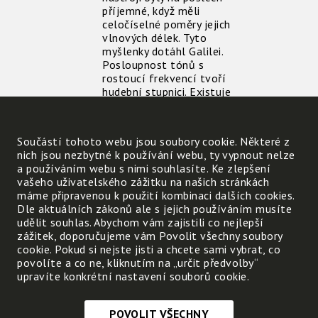
příjemné, když měli
celočíselné poměry jejich
vlnových délek. Tyto
myšlenky dotáhl Galilei.
Posloupnost tónů s
rostoucí frekvencí tvoří
hudební stupnici. Existuje
více stupnic.
Nejjednodušší durová
stupnice (do-re-mi-fa-
Součástí tohoto webu jsou soubory cookie. Některé z
sol-la-si-do) obsahuje
nich jsou nezbytné k používání webu, ty vypnout nelze
celočíselné poměry 9: 8,
a používáním webu s nimi souhlasíte. Ke zlepšení
10: 9 nebo 16:15
vašeho uživatelského zážitku na našich stránkách
frekvencí dvou po sobě
máme připravenou k použití kombinaci dalších cookies.
jdoucích tónů.
Dle aktuálních zákonů ale s jejich používáním musíte
Používanější je však
udělit souhlas. Abychom vám zajistili co nejlepší
temperovaná stupnice,
zážitek, doporučujeme vám Povolit všechny soubory
která má 13 tónů a 12
cookie. Pokud si nejste jisti a chcete sami vybrat, co
intervalů. Poměr
povolíte a co ne, kliknutím na „určit předvolby“
frekvencí sousedních
upravíte konkrétní nastavení souborů cookie.
tónů je stejný.
POVOLIT VŠECHNY