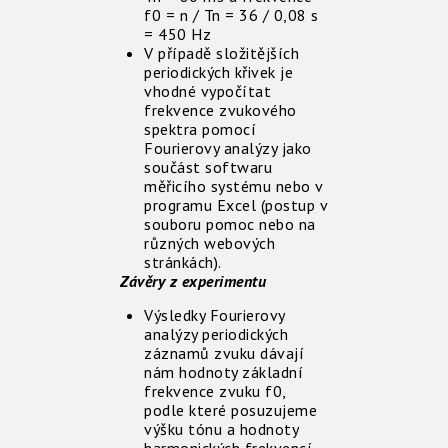
f0 = n / Tn = 36 / 0,08 s
= 450 Hz
V případě složitějších
periodických křivek je
vhodné vypočítat
frekvence zvukového
spektra pomocí
Fourierovy analýzy jako
součást softwaru
měřicího systému nebo v
programu Excel (postup v
souboru pomoc nebo na
různých webových
stránkách).
Závěry z experimentu
Výsledky Fourierovy
analýzy periodických
záznamů zvuku dávají
nám hodnoty základní
frekvence zvuku f0,
podle které posuzujeme
výšku tónu a hodnoty