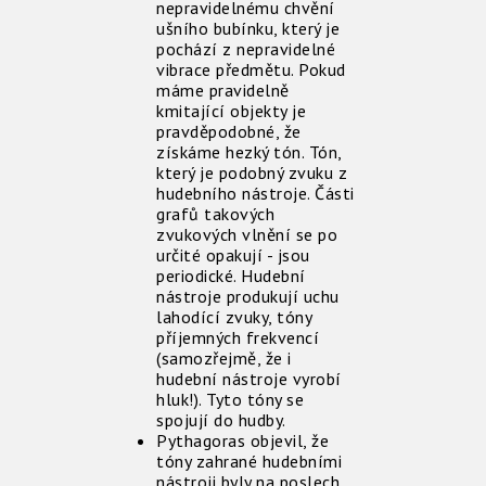
nepravidelnému chvění
ušního bubínku, který je
pochází z nepravidelné
vibrace předmětu. Pokud
máme pravidelně
kmitající objekty je
pravděpodobné, že
získáme hezký tón. Tón,
který je podobný zvuku z
hudebního nástroje. Části
grafů takových
zvukových vlnění se po
určité opakují - jsou
periodické. Hudební
nástroje produkují uchu
lahodící zvuky, tóny
příjemných frekvencí
(samozřejmě, že i
hudební nástroje vyrobí
hluk!). Tyto tóny se
spojují do hudby.
Pythagoras objevil, že
tóny zahrané hudebními
nástroji byly na poslech