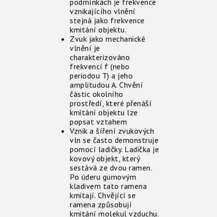
podmínkách je frekvence
vznikajícího vlnění
stejná jako frekvence
kmitání objektu.
Zvuk jako mechanické
vlnění je
charakterizováno
frekvencí f (nebo
periodou T) a jeho
amplitudou A. Chvění
částic okolního
prostředí, které přenáší
kmitání objektu lze
popsat vztahem
Vznik a šíření zvukových
vln se často demonstruje
pomocí ladičky. Ladička je
kovový objekt, který
sestává ze dvou ramen.
Po úderu gumovým
kladivem tato ramena
kmitají. Chvějící se
ramena způsobují
kmitání molekul vzduchu.