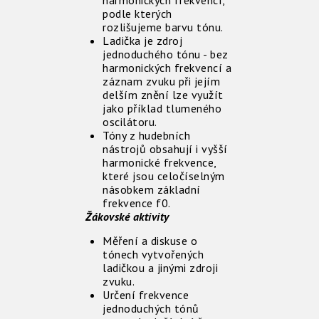
harmonických frekvencí,
podle kterých
rozlišujeme barvu tónu.
Ladička je zdroj
jednoduchého tónu - bez
harmonických frekvencí a
záznam zvuku při jejím
delším znění lze využít
jako příklad tlumeného
oscilátoru.
Tóny z hudebních
nástrojů obsahují i vyšší
harmonické frekvence,
které jsou celočíselným
násobkem základní
frekvence f0.
Žákovské aktivity
Měření a diskuse o
tónech vytvořených
ladičkou a jinými zdroji
zvuku.
Určení frekvence
jednoduchých tónů