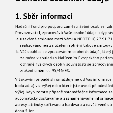
1. Sběr informací
Nadační fond pro podporu zaměstnávání osob se zdra
Provozovatel, zpracovává Vaše osobní údaje, kdy prá
uzavřená smlouva mezi Vámi a NFOZP IČ 27 91 71 6
realizováno jen za účelem splnění takové smlouvy
Váš souhlas se zpracováním osobních údajů, který je
zejména v souladu s Nařízením Evropského parlam
ochraně fyzických osob v souvislosti se zpracován
zrušení směrnice 95/46/ES.
V takovém případě shromažďujeme od Vás informace, kt
bodu ad. a) viz výše) nebo které jste uvedl při odeslán
výše), kdy v tomto případě shromážděné informace za
automaticky dostáváme a zaznamenáváme informace z 
adresy, atributy softwaru a hardwaru a navštívené st
dobu 5 let.