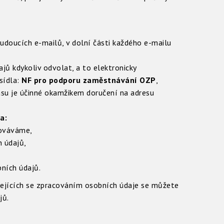
budoucích e-mailů, v dolní části každého e-mailu
ů kdykoliv odvolat, a to elektronicky
sídla:
NF pro podporu zaměstnávání OZP
,
su je účinné okamžikem doručení na adresu
a:
cováváme,
 údajů,
ních údajů.
sejících se zpracováním osobních údaje se můžete
jů.