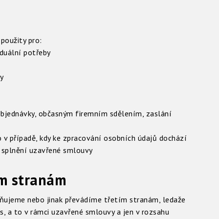
použity pro:
iduální potřeby
y
 objednávky, občasným firemním sdělením, zaslání
 v případě, kdy ke zpracování osobních údajů dochází
y splnění uzavřené smlouvy
ím stranám
ňujeme nebo jinak převádíme třetím stranám, ledaže
s, a to v rámci uzavřené smlouvy a jen v rozsahu