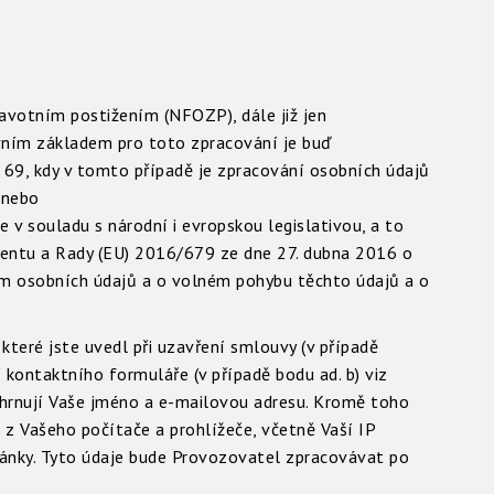
votním postižením (NFOZP), dále již jen
vním základem pro toto zpracování je buď
9, kdy v tomto případě je zpracování osobních údajů
 nebo
 v souladu s národní i evropskou legislativou, a to
entu a Rady (EU) 2016/679 ze dne 27. dubna 2016 o
ím osobních údajů a o volném pohybu těchto údajů a o
eré jste uvedl při uzavření smlouvy (v případě
í kontaktního formuláře (v případě bodu ad. b) viz
hrnují Vaše jméno a e-mailovou adresu. Kromě toho
Vašeho počítače a prohlížeče, včetně Vaší IP
ránky. Tyto údaje bude Provozovatel zpracovávat po