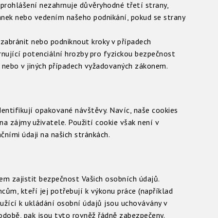
prohlášení nezahrnuje důvěryhodné třetí strany,
nek nebo vedením našeho podnikání, pokud se strany
, zabránit nebo podniknout kroky v případech
rnující potenciální hrozby pro fyzickou bezpečnost
í nebo v jiných případech vyžadovaných zákonem.
dentifikují opakované návštěvy. Navíc, naše cookies
na zájmy uživatele. Použití cookie však není v
ními údaji na našich stránkách.
em zajistit bezpečnost Vašich osobních údajů.
m, kteří jej potřebují k výkonu práce (například
oužící k ukládání osobní údajů jsou uchovávány v
podobě, pak jsou tyto rovněž řádně zabezpečeny.