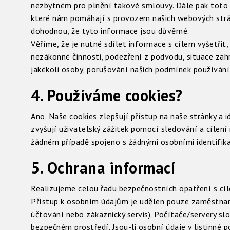
nezbytném pro plnění takové smlouvy. Dále pak toto 
které nám pomáhají s provozem našich webových strá
dohodnou, že tyto informace jsou důvěrné.
Věříme, že je nutné sdílet informace s cílem vyšetřit
nezákonné činnosti, podezření z podvodu, situace zah
jakékoli osoby, porušování našich podmínek používán
4. Používáme cookies?
Ano. Naše cookies zlepšují přístup na naše stránky a i
zvyšují uživatelský zážitek pomocí sledování a cílení 
žádném případě spojeno s žádnými osobními identifikač
5. Ochrana informací
Realizujeme celou řadu bezpečnostních opatření s cíl
Přístup k osobním údajům je udělen pouze zaměstnanců
účtování nebo zákaznický servis). Počítače/servery sl
bezpečném prostředí. Jsou-li osobní údaje v listinné 