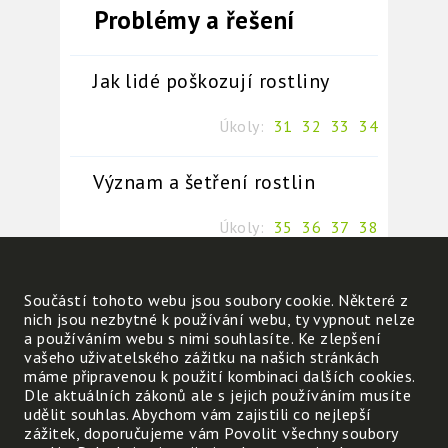
Problémy a řešení
Jak lidé poškozují rostliny
Úkoly:
31
32
33
34
Význam a šetření rostlin
Úkoly:
35
36
37
38
Vzácné stromy a ochrana
Součástí tohoto webu jsou soubory cookie. Některé z
rostlin
nich jsou nezbytné k používání webu, ty vypnout nelze
a používáním webu s nimi souhlasíte. Ke zlepšení
vašeho uživatelského zážitku na našich stránkách
Úkoly:
39
40
41
máme připravenou k použití kombinaci dalších cookies.
Dle aktuálních zákonů ale s jejich používáním musíte
udělit souhlas. Abychom vám zajistili co nejlepší
zážitek, doporučujeme vám Povolit všechny soubory