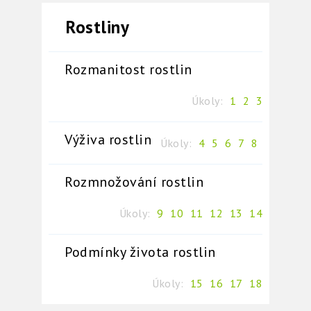
Rostliny
Rozmanitost rostlin
Úkoly:
1
2
3
Výživa rostlin
Úkoly:
4
5
6
7
8
Rozmnožování rostlin
Úkoly:
9
10
11
12
13
14
Podmínky života rostlin
Úkoly:
15
16
17
18