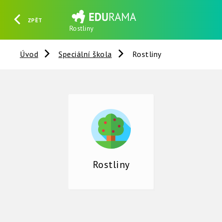
ZPĚT
Rostliny
HLEDAT
REGISTROVAT
PŘIHLÁSIT SE
Úvod
Speciální škola
Rostliny
Rostliny