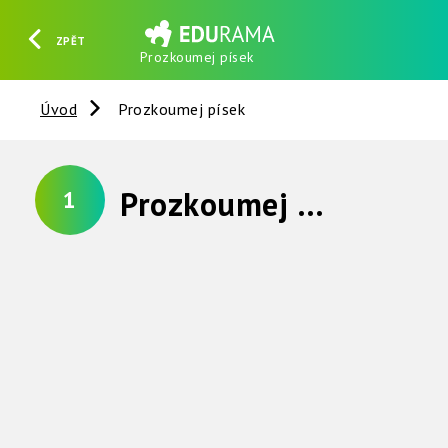
ZPĚT
Prozkoumej písek
HLEDAT
REGISTROVAT
PŘIHLÁSIT SE
Úvod
Prozkoumej písek
Prozkoumej písek
1