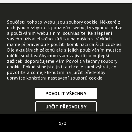
Součástí tohoto webu jsou soubory cookie. Některé z
nich jsou nezbytné k používání webu, ty vypnout nelze
a používáním webu s nimi souhlasíte. Ke zlepšení
vašeho uživatelského zážitku na našich stránkách
máme připravenou k použití kombinaci dalších cookies.
Dle aktuálních zákonů ale s jejich používáním musíte
udělit souhlas. Abychom vám zajistili co nejlepší
zážitek, doporučujeme vám Povolit všechny soubory
cookie. Pokud si nejste jisti a chcete sami vybrat, co
povolíte a co ne, kliknutím na „určit předvolby“
upravíte konkrétní nastavení souborů cookie.
POVOLIT VŠECHNY
Nezbytně nutné cookies
URČIT PŘEDVOLBY
Tyto soubory cookie jsou nezbytné, abyste se mohli
pohybovat po webových stránkách a využívat jejich
ULOŽIT NEZBYTNÉ
funkce. Bez těchto cookies by webové stránky
1
0
nefungovali, proto je nelze vypnout.