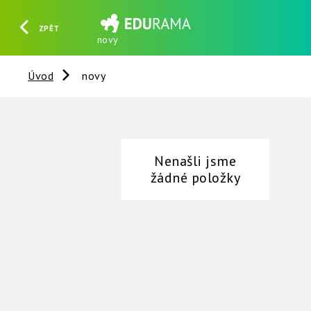
ZPĚT
novy
HLEDAT
REGISTROVAT
PŘIHLÁSIT SE
Úvod
novy
Nenašli jsme
žádné položky