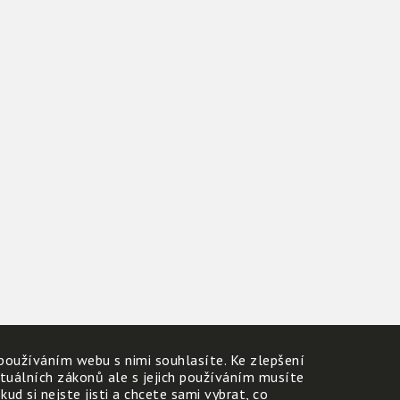
používáním webu s nimi souhlasíte. Ke zlepšení
ktuálních zákonů ale s jejich používáním musíte
d si nejste jisti a chcete sami vybrat, co