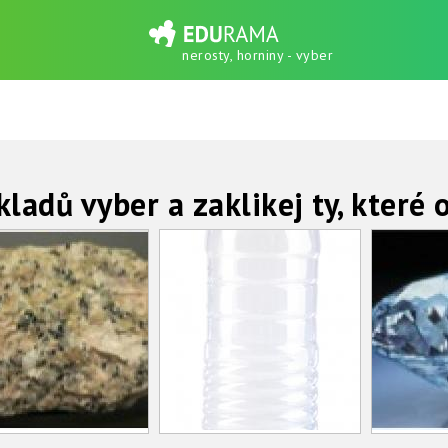
nerosty, horniny - vyber
kladů vyber a zaklikej ty, které