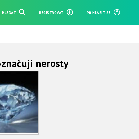
HLEDAT
REGISTROVAT
PŘIHLÁSIT SE
 označují nerosty