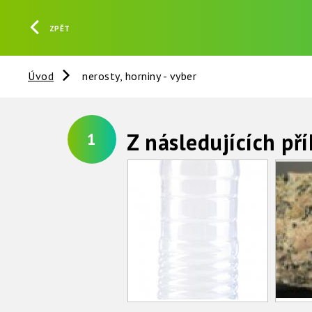
ZPĚT
Úvod
nerosty, horniny - vyber
Z následujících pří
1