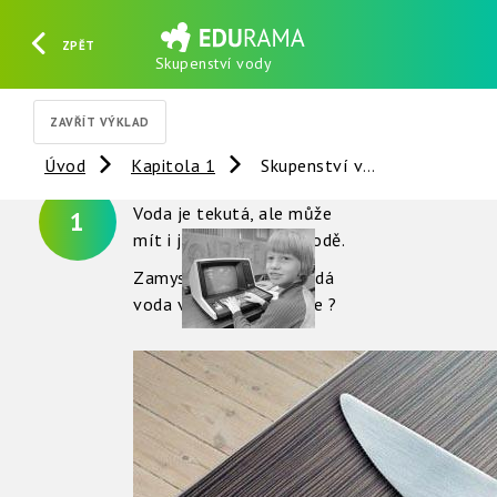
ZPĚT
Skupenství vody
HLEDAT
REGISTROVAT
PŘIHLÁSIT SE
ZAVŘÍT VÝKLAD
Úvod
Kapitola 1
Skupenství vody
Voda je tekutá, ale může
1
mít i jiné podoby v přírodě.
Zamyslete se, jak vypadá
voda v zimě, jako led že ?