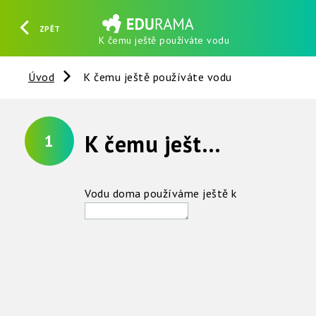
ZPĚT
K čemu ještě používáte vodu
HLEDAT
REGISTROVAT
PŘIHLÁSIT SE
Úvod
K čemu ještě používáte vodu
K čemu ještě doma vodu využíváte kromě pití ?
1
Vodu doma používáme ještě k