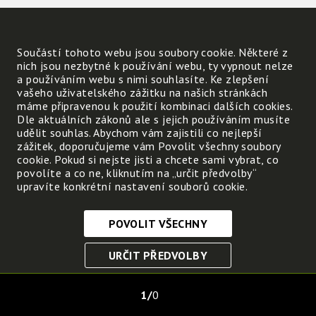
Součástí tohoto webu jsou soubory cookie. Některé z
nich jsou nezbytné k používání webu, ty vypnout nelze
a používáním webu s nimi souhlasíte. Ke zlepšení
vašeho uživatelského zážitku na našich stránkách
máme připravenou k použití kombinaci dalších cookies.
Dle aktuálních zákonů ale s jejich používáním musíte
udělit souhlas. Abychom vám zajistili co nejlepší
zážitek, doporučujeme vám Povolit všechny soubory
cookie. Pokud si nejste jisti a chcete sami vybrat, co
povolíte a co ne, kliknutím na „určit předvolby“
upravíte konkrétní nastavení souborů cookie.
POVOLIT VŠECHNY
Nezbytně nutné cookies
URČIT PŘEDVOLBY
Tyto soubory cookie jsou nezbytné, abyste se mohli
pohybovat po webových stránkách a využívat jejich
ULOŽIT NEZBYTNÉ
funkce. Bez těchto cookies by webové stránky
1
0
nefungovali, proto je nelze vypnout.