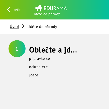
ZPĚT
Jděte do přírody
HLEDAT
REGISTROVAT
PŘIHLÁSIT SE
Úvod
Jděte do přírody
Oblečte a jdete ven
1
připravte se
nakreslete
jdete