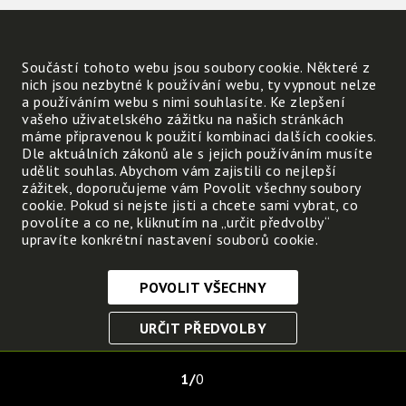
Součástí tohoto webu jsou soubory cookie. Některé z
nich jsou nezbytné k používání webu, ty vypnout nelze
a používáním webu s nimi souhlasíte. Ke zlepšení
vašeho uživatelského zážitku na našich stránkách
máme připravenou k použití kombinaci dalších cookies.
Dle aktuálních zákonů ale s jejich používáním musíte
udělit souhlas. Abychom vám zajistili co nejlepší
zážitek, doporučujeme vám Povolit všechny soubory
cookie. Pokud si nejste jisti a chcete sami vybrat, co
povolíte a co ne, kliknutím na „určit předvolby“
upravíte konkrétní nastavení souborů cookie.
POVOLIT VŠECHNY
Nezbytně nutné cookies
URČIT PŘEDVOLBY
Tyto soubory cookie jsou nezbytné, abyste se mohli
pohybovat po webových stránkách a využívat jejich
ULOŽIT NEZBYTNÉ
funkce. Bez těchto cookies by webové stránky
1
0
nefungovali, proto je nelze vypnout.