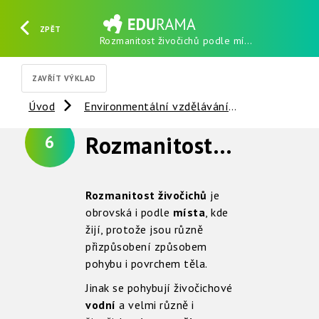
ZPĚT
Rozmanitost živočichů podle místa
HLEDAT
REGISTROVAT
PŘIHLÁSIT SE
ZAVŘÍT VÝKLAD
Úvod
Environmentální vzdělávání
Živočichové
Rozmanitost živočichů podle místa
6
Rozmanitost živočichů
je
obrovská i podle
místa
, kde
žijí, protože jsou různě
přizpůsobení způsobem
pohybu i povrchem těla.
Jinak se pohybují živočichové
vodní
a velmi různě i