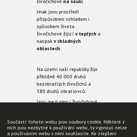
živočichové
na souši
.
Jinak jsou prostředí
přizpůsobeni vzhledem i
způsobem života
živočichové žijící
v teplých
a
naopak
v chladných
oblastech
.
Na území naší republiky žije
přibližně 40 000 druhů
bezobratlých živočichů a
380 druhů obratlovců.
Jsou mezi nimi i živočichové
tak malí, že je pouhým okem
nevidíme.
Součástí tohoto webu jsou soubory cookie. Některé z
Na celé Zemi bylo popsáno
nich jsou nezbytné k používání webu, ty vypnout nelze
a používáním webu s nimi souhlasíte. Ke zlepšení
téměř 2 miliony druhů