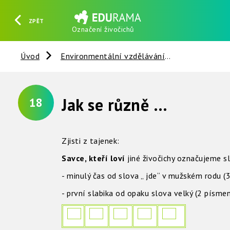
ZPĚT
Označení živočichů
HLEDAT
REGISTROVAT
PŘIHLÁSIT SE
Úvod
Environmentální vzdělávání
Živočichové
Jak se různě označují živočichové - lovci ?
18
Zjisti z tajenek:
Savce, kteří loví
jiné živočichy označujeme 
- minulý čas od slova „ jde“ v mužském rodu 
- první slabika od opaku slova velký (2 písme