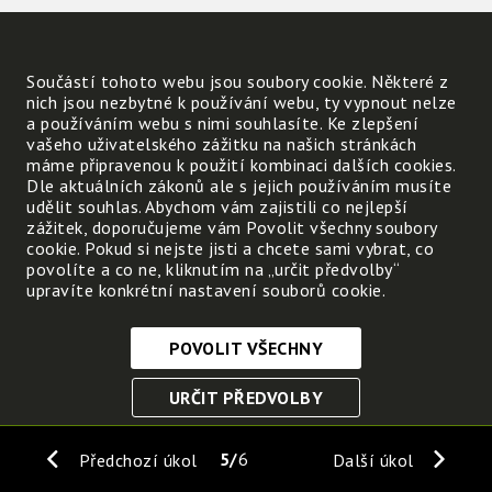
Ptáky, ryby i hmyz, kteří loví
jiné živočichy
- první slabika slova dravý
Součástí tohoto webu jsou soubory cookie. Některé z
nich jsou nezbytné k používání webu, ty vypnout nelze
- druhá slabika slova savec
a používáním webu s nimi souhlasíte. Ke zlepšení
vašeho uživatelského zážitku na našich stránkách
máme připravenou k použití kombinaci dalších cookies.
Dle aktuálních zákonů ale s jejich používáním musíte
udělit souhlas. Abychom vám zajistili co nejlepší
zážitek, doporučujeme vám Povolit všechny soubory
cookie. Pokud si nejste jisti a chcete sami vybrat, co
povolíte a co ne, kliknutím na „určit předvolby“
upravíte konkrétní nastavení souborů cookie.
POVOLIT VŠECHNY
Nezbytně nutné cookies
URČIT PŘEDVOLBY
Tyto soubory cookie jsou nezbytné, abyste se mohli
pohybovat po webových stránkách a využívat jejich
ULOŽIT NEZBYTNÉ
funkce. Bez těchto cookies by webové stránky
5
6
Předchozí úkol
Další úkol
nefungovali, proto je nelze vypnout.