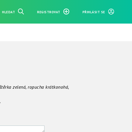
HLEDAT
REGISTROVAT
PŘIHLÁSIT SE
eštěrka zelená, ropucha krátkonohá,
ků, okáčů,