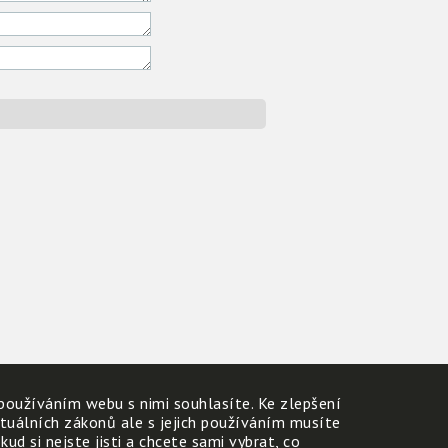
používáním webu s nimi souhlasíte. Ke zlepšení
ktuálních zákonů ale s jejich používáním musíte
d si nejste jisti a chcete sami vybrat, co