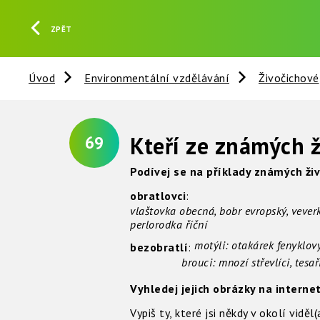
ZPĚT
Úvod
Environmentální vzdělávání
Živočichové
Kteří ze známých ž
69
Podívej se na příklady známých živo
obratlovci
:
vlaštovka obecná, bobr evropský, veverk
perlorodka říční
motýli: otakárek fenykl
bezobratlí
:
brouci: mnozí střevlíci, tesaříci
Vyhledej jejich obrázky na interne
Vypiš ty, které jsi někdy v okolí viděl(a