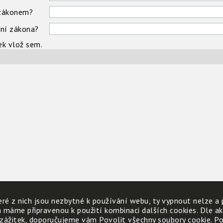
 zákonem?
ení zákona?
ek vlož sem.
ré z nich jsou nezbytné k používání webu, ty vypnout nelze a 
h máme připravenou k použití kombinaci dalších cookies. Dle a
 zážitek, doporučujeme vám Povolit všechny soubory cookie. Poku