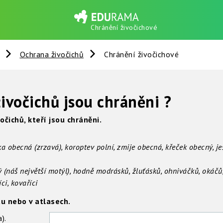
Chránění živočichové
Ochrana živočichů
Chránění živočichové
ivočichů jsou chráněni ?
čichů, kteří jsou chráněni.
a obecná (zrzavá), koroptev polní, zmije obecná, křeček obecný, j
ový (náš největší motýl), hodně modrásků, žluťásků, ohniváč
, kovaříci
tu nebo v atlasech.
).