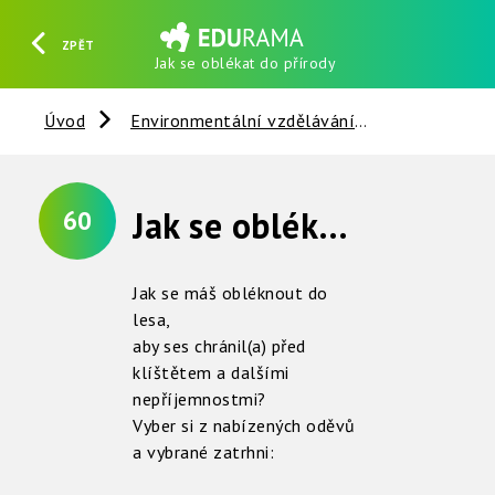
ZPĚT
Jak se oblékat do přírody
HLEDAT
REGISTROVAT
PŘIHLÁSIT SE
Úvod
Environmentální vzdělávání
Živočichové
Jak se oblékat do přírody
60
Jak se máš obléknout do
lesa,
aby ses chránil(a) před
klíštětem a dalšími
nepříjemnostmi?
Vyber si z nabízených oděvů
a vybrané zatrhni: