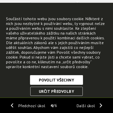
Otevřené sandály, naboso
Blůzku s krátkým
(strakatou
Součástí tohoto webu jsou soubory cookie. Některé z
nich jsou nezbytné k používání webu, ty vypnout nelze
a používáním webu s nimi souhlasíte. Ke zlepšení
vašeho uživatelského zážitku na našich stránkách
Napiš zdůvodnění vybraného oděvu:
máme připravenou k použití kombinaci dalších cookies.
Dle aktuálních zákonů ale s jejich používáním musíte
udělit souhlas. Abychom vám zajistili co nejlepší
Které nepříjemnosti to mohou být?
zážitek, doporučujeme vám Povolit všechny soubory
cookie. Pokud si nejste jisti a chcete sami vybrat, co
povolíte a co ne, kliknutím na „určit předvolby“
upravíte konkrétní nastavení souborů cookie.
POVOLIT VŠECHNY
Nezbytně nutné cookies
URČIT PŘEDVOLBY
Tyto soubory cookie jsou nezbytné, abyste se mohli
pohybovat po webových stránkách a využívat jejich
ULOŽIT NEZBYTNÉ
funkce. Bez těchto cookies by webové stránky
4
6
Předchozí úkol
Další úkol
nefungovali, proto je nelze vypnout.