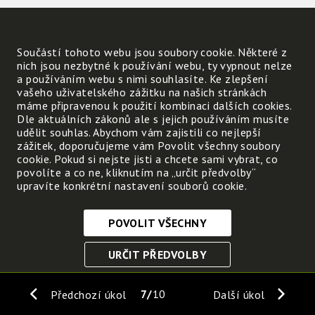
Součástí tohoto webu jsou soubory cookie. Některé z
nich jsou nezbytné k používání webu, ty vypnout nelze
a používáním webu s nimi souhlasíte. Ke zlepšení
vašeho uživatelského zážitku na našich stránkách
máme připravenou k použití kombinaci dalších cookies.
Dle aktuálních zákonů ale s jejich používáním musíte
udělit souhlas. Abychom vám zajistili co nejlepší
zážitek, doporučujeme vám Povolit všechny soubory
cookie. Pokud si nejste jisti a chcete sami vybrat, co
povolíte a co ne, kliknutím na „určit předvolby“
upravíte konkrétní nastavení souborů cookie.
POVOLIT VŠECHNY
Nezbytně nutné cookies
URČIT PŘEDVOLBY
Tyto soubory cookie jsou nezbytné, abyste se mohli
pohybovat po webových stránkách a využívat jejich
ULOŽIT NEZBYTNÉ
funkce. Bez těchto cookies by webové stránky
7
10
Předchozí úkol
Další úkol
nefungovali, proto je nelze vypnout.