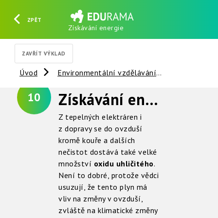
ZPĚT
Získávání energie
HLEDAT
REGISTROVAT
PŘIHLÁSIT SE
ZAVŘÍT VÝKLAD
Úvod
Environmentální vzdělávání
Vzduch
Získávání energie a vlivy na ovzduší
10
Z tepelných elektráren i
z dopravy se do ovzduší
kromě kouře a dalších
nečistot dostává také velké
množství
oxidu uhličitého
.
Není to dobré, protože vědci
usuzují, že tento plyn má
vliv na změny v ovzduší,
zvláště na klimatické změny