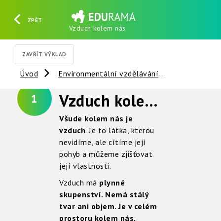
ZPĚT
Vzduch kolem nás
HLEDAT
REGISTROVAT
PŘIHLÁSIT SE
ZAVŘÍT VÝKLAD
Úvod
Environmentální vzdělávání
Vzduch
Vzduch kolem nás
1
Všude kolem nás je
vzduch
. Je to látka, kterou
nevidíme, ale cítíme její
pohyb a můžeme zjišťovat
její vlastnosti.
Vzduch má
plynné
skupenství. Nemá stálý
tvar ani objem. Je v celém
prostoru kolem nás.