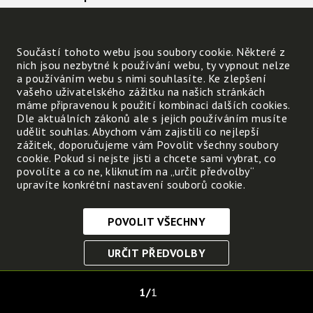
Můžeme ho pouze do
nějakého obalu uzavřít
Součástí tohoto webu jsou soubory cookie. Některé z
(např. do skleničky, do
nich jsou nezbytné k používání webu, ty vypnout nelze
nafukovacího míče, do
a používáním webu s nimi souhlasíte. Ke zlepšení
pneumatiky).
vašeho uživatelského zážitku na našich stránkách
máme připravenou k použití kombinaci dalších cookies.
Do obalů obvykle
Dle aktuálních zákonů ale s jejich používáním musíte
vpravujeme neboli
udělit souhlas. Abychom vám zajistili co nejlepší
natlačujeme více vzduchu,
zážitek, doporučujeme vám Povolit všechny soubory
cookie. Pokud si nejste jisti a chcete sami vybrat, co
než je kolem nás. Když obal
povolíte a co ne, kliknutím na „určit předvolby“
otevřeme, vzduch uniká.
upravíte konkrétní nastavení souborů cookie.
POVOLIT VŠECHNY
Nezbytně nutné cookies
URČIT PŘEDVOLBY
Tyto soubory cookie jsou nezbytné, abyste se mohli
pohybovat po webových stránkách a využívat jejich
ULOŽIT NEZBYTNÉ
funkce. Bez těchto cookies by webové stránky
1
1
nefungovali, proto je nelze vypnout.