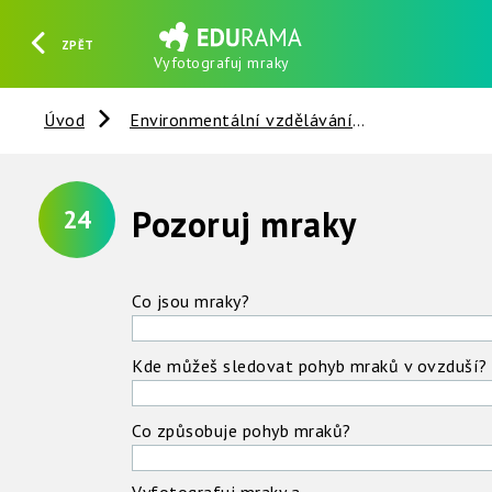
ZPĚT
Vyfotografuj mraky
HLEDAT
REGISTROVAT
PŘIHLÁSIT SE
Úvod
Environmentální vzdělávání
Vzduch
Pozoruj mraky
24
Co jsou mraky?
Kde můžeš sledovat pohyb mraků v ovzduší?
Co způsobuje pohyb mraků?