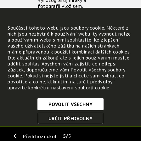
Vyfotografuj mraky a
fotografii vlož sem.
Nahrát
Součástí tohoto webu jsou soubory cookie. Některé z
nich jsou nezbytné k používání webu, ty vypnout nelze
a používáním webu s nimi souhlasíte. Ke zlepšení
vašeho uživatelského zážitku na našich stránkách
máme připravenou k použití kombinaci dalších cookies.
Dle aktuálních zákonů ale s jejich používáním musíte
udělit souhlas. Abychom vám zajistili co nejlepší
zážitek, doporučujeme vám Povolit všechny soubory
cookie. Pokud si nejste jisti a chcete sami vybrat, co
povolíte a co ne, kliknutím na „určit předvolby“
Odhadni, o jakém počasí
upravíte konkrétní nastavení souborů cookie.
svědčí mraky, které jsi
vyfotografoval(a):
POVOLIT VŠECHNY
Nezbytně nutné cookies
URČIT PŘEDVOLBY
Tyto soubory cookie jsou nezbytné, abyste se mohli
pohybovat po webových stránkách a využívat jejich
ULOŽIT NEZBYTNÉ
funkce. Bez těchto cookies by webové stránky
5
5
Předchozí úkol