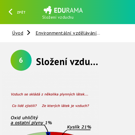
ZPĚT
Složení vzduchu
HLEDAT
REGISTROVAT
PŘIHLÁSIT SE
Úvod
Environmentální vzdělávání
Vzduch
Složení vzduchu
6