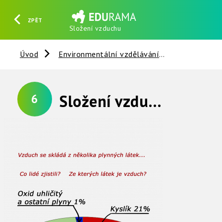
ZPĚT
Složení vzduchu
HLEDAT
REGISTROVAT
PŘIHLÁSIT SE
Úvod
Environmentální vzdělávání
Vzduch
Složení vzduchu
6