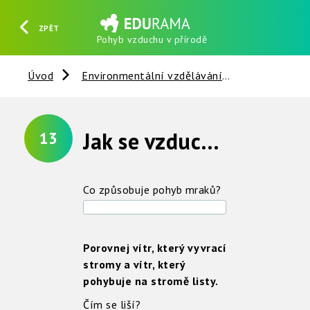
ZPĚT
Pohyb vzduchu v přírodě
HLEDAT
REGISTROVAT
PŘIHLÁSIT SE
Úvod
Environmentální vzdělávání
Vzduch
Jak se vzduch pohybuje v přírodě ?
13
Co způsobuje pohyb mraků?
Porovnej vítr, který vyvrací
stromy a vítr, který
pohybuje na stromě listy.
Čím se liší?