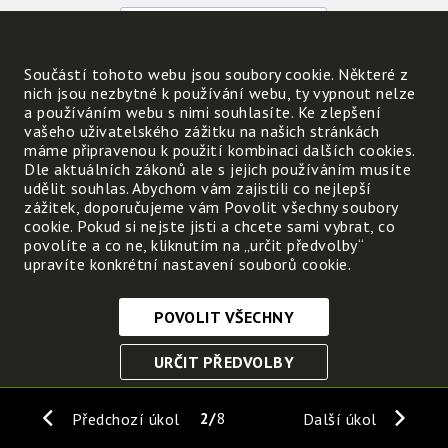
Součástí tohoto webu jsou soubory cookie. Některé z
Kdy mluvíme o vánku a kdy
nich jsou nezbytné k používání webu, ty vypnout nelze
o vichřici?
a používáním webu s nimi souhlasíte. Ke zlepšení
vašeho uživatelského zážitku na našich stránkách
Vánek je
máme připravenou k použití kombinaci dalších cookies.
Dle aktuálních zákonů ale s jejich používáním musíte
Vichřice je
udělit souhlas. Abychom vám zajistili co nejlepší
zážitek, doporučujeme vám Povolit všechny soubory
cookie. Pokud si nejste jisti a chcete sami vybrat, co
Která další označení větru znáš?
povolíte a co ne, kliknutím na „určit předvolby“
upravíte konkrétní nastavení souborů cookie.
POVOLIT VŠECHNY
Nezbytně nutné cookies
URČIT PŘEDVOLBY
Tyto soubory cookie jsou nezbytné, abyste se mohli
pohybovat po webových stránkách a využívat jejich
ULOŽIT NEZBYTNÉ
funkce. Bez těchto cookies by webové stránky
2
8
Předchozí úkol
Další úkol
nefungovali, proto je nelze vypnout.