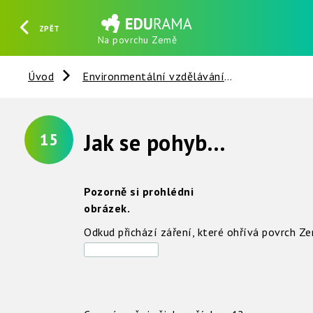
ZPĚT
Na povrchu Země
HLEDAT
REGISTROVAT
PŘIHLÁSIT SE
Úvod
Environmentální vzdělávání
Vzduch
Jak se pohybuje vzduch na povrchu Země ?
15
Pozorně si prohlédni
obrázek.
Odkud přichází záření, které ohřívá povrch Z