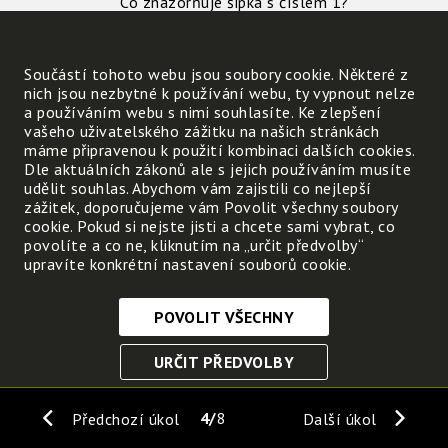
Co znázorňuje šipka s číslem 1?
Co znázorňuje šipka s číslem 2?
Součástí tohoto webu jsou soubory cookie. Některé z
nich jsou nezbytné k používání webu, ty vypnout nelze
a používáním webu s nimi souhlasíte. Ke zlepšení
Vyvoď podle obrázku, co má hlavní význam 
vašeho uživatelského zážitku na našich stránkách
máme připravenou k použití kombinaci dalších cookies.
Pohyb vzduchu závisí na
Dle aktuálních zákonů ale s jejich používáním musíte
udělit souhlas. Abychom vám zajistili co nejlepší
zážitek, doporučujeme vám Povolit všechny soubory
cookie. Pokud si nejste jisti a chcete sami vybrat, co
povolíte a co ne, kliknutím na „určit předvolby“
upravíte konkrétní nastavení souborů cookie.
POVOLIT VŠECHNY
Nezbytně nutné cookies
URČIT PŘEDVOLBY
Tyto soubory cookie jsou nezbytné, abyste se mohli
pohybovat po webových stránkách a využívat jejich
ULOŽIT NEZBYTNÉ
funkce. Bez těchto cookies by webové stránky
4
8
Předchozí úkol
Další úkol
nefungovali, proto je nelze vypnout.