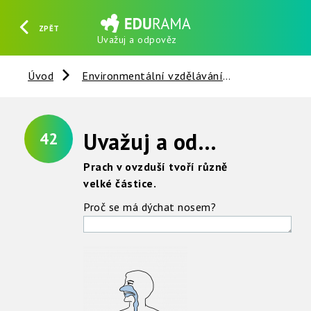
ZPĚT
Uvažuj a odpověz
HLEDAT
REGISTROVAT
PŘIHLÁSIT SE
Úvod
Environmentální vzdělávání
Vzduch
Uvažuj a odpověz
42
Prach v ovzduší tvoří různě
velké částice.
Proč se má dýchat nosem?