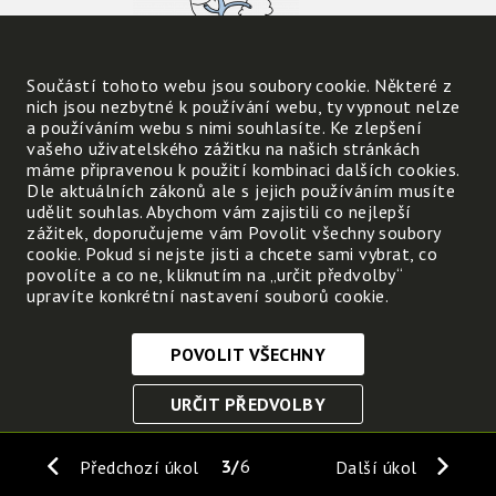
Součástí tohoto webu jsou soubory cookie. Některé z
nich jsou nezbytné k používání webu, ty vypnout nelze
a používáním webu s nimi souhlasíte. Ke zlepšení
vašeho uživatelského zážitku na našich stránkách
máme připravenou k použití kombinaci dalších cookies.
Dle aktuálních zákonů ale s jejich používáním musíte
Vyber a doplň správné
udělit souhlas. Abychom vám zajistili co nejlepší
slovo do dvou vět: větší -
zážitek, doporučujeme vám Povolit všechny soubory
menší
cookie. Pokud si nejste jisti a chcete sami vybrat, co
povolíte a co ne, kliknutím na „určit předvolby“
Které nečistoty se snadněji zachytí v nose?
upravíte konkrétní nastavení souborů cookie.
Které nečistoty se naopak dostávají snadněji 
POVOLIT VŠECHNY
Nezbytně nutné cookies
URČIT PŘEDVOLBY
Tyto soubory cookie jsou nezbytné, abyste se mohli
pohybovat po webových stránkách a využívat jejich
ULOŽIT NEZBYTNÉ
funkce. Bez těchto cookies by webové stránky
3
6
Předchozí úkol
Další úkol
nefungovali, proto je nelze vypnout.