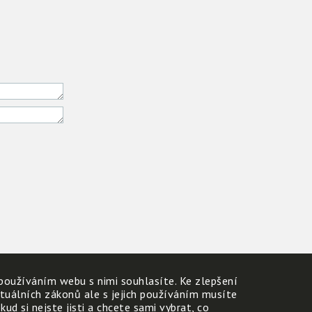
používáním webu s nimi souhlasíte. Ke zlepšení
ktuálních zákonů ale s jejich používáním musíte
d si nejste jisti a chcete sami vybrat, co