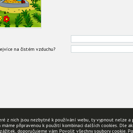
nejvíce na čistém vzduchu?
ré z nich jsou nezbytné k používání webu, ty vypnout nelze a 
h máme připravenou k použití kombinaci dalších cookies. Dle a
 zážitek, doporučujeme vám Povolit všechny soubory cookie. Poku