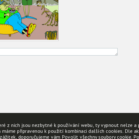
ré z nich jsou nezbytné k používání webu, ty vypnout nelze a 
h máme připravenou k použití kombinaci dalších cookies. Dle a
 zážitek, doporučujeme vám Povolit všechny soubory cookie. Poku