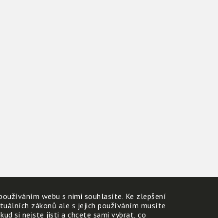
používáním webu s nimi souhlasíte. Ke zlepšení
ktuálních zákonů ale s jejich používáním musíte
d si nejste jisti a chcete sami vybrat, co