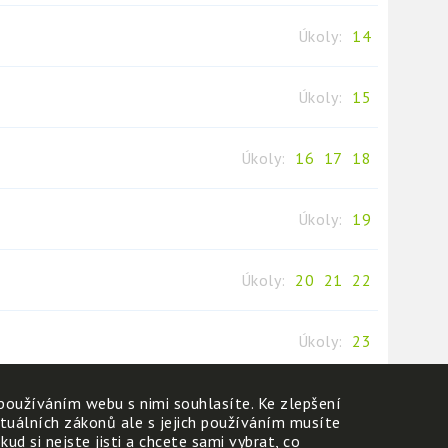
Úkoly:
14
Úkoly:
15
Úkoly:
16
17
18
Úkoly:
19
Úkoly:
20
21
22
Úkoly:
23
používáním webu s nimi souhlasíte. Ke zlepšení
ktuálních zákonů ale s jejich používáním musíte
d si nejste jisti a chcete sami vybrat, co