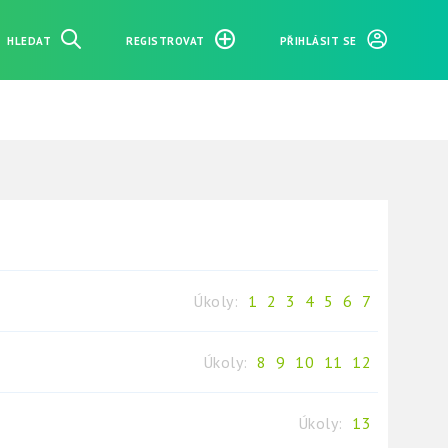
HLEDAT
REGISTROVAT
PŘIHLÁSIT SE
Úkoly:
1
2
3
4
5
6
7
Úkoly:
8
9
10
11
12
Úkoly:
13