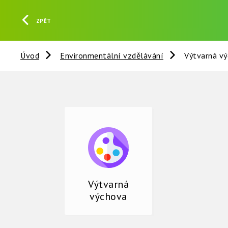
ZPĚT
Úvod
Environmentální vzdělávání
Výtvarná v
Výtvarná
výchova