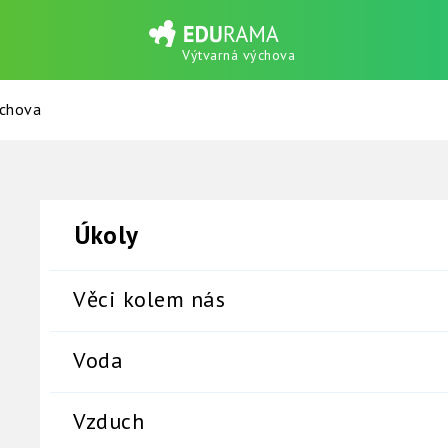
Výtvarná výchova
ýchova
Věci kolem nás
Voda
Vzduch