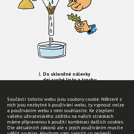
Do skleněné nálevky
dej suché listy a trochu
jemného písku.
Nalej do nálevky trochu
špinavé vody po mytí
Součástí tohoto webu jsou soubory cookie. Některé z
rukou.
nich jsou nezbytné k používání webu, ty vypnout nelze
Pozoruj čistotu vody
a používáním webu s nimi souhlasíte. Ke zlepšení
která protekla
vašeho uživatelského zážitku na našich stránkách
nálevkou.
máme připravenou k použití kombinaci dalších cookies.
Dle aktuálních zákonů ale s jejich používáním musíte
udělit souhlas. Abychom vám zajistili co nejlepší