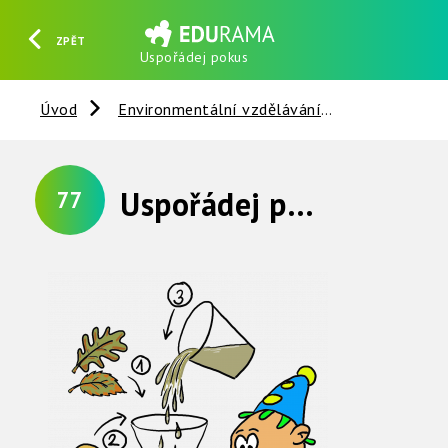
ZPĚT
Uspořádej pokus
HLEDAT
REGISTROVAT
PŘIHLÁSIT SE
Úvod
Environmentální vzdělávání
Voda
Z
Uspořádej pokus !
77