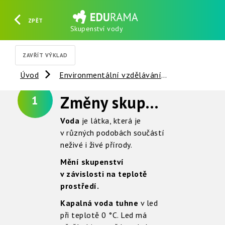
ZPĚT
Skupenství vody
HLEDAT
REGISTROVAT
PŘIHLÁSIT SE
ZAVŘÍT VÝKLAD
Úvod
Environmentální vzdělávání
Voda
Z
Změny skupenství
1
Voda
je látka, která je
v různých podobách součástí
neživé i živé přírody.
Mění skupenství
v závislosti na teplotě
prostředí.
Kapalná voda tuhne
v led
při teplotě 0 °C. Led má