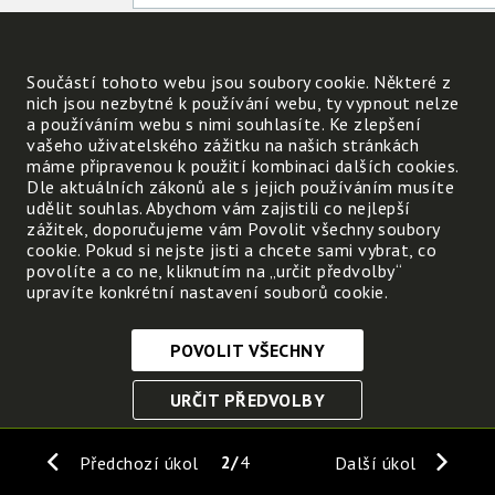
Součástí tohoto webu jsou soubory cookie. Některé z
Nahraj svoji kresbu.
nich jsou nezbytné k používání webu, ty vypnout nelze
a používáním webu s nimi souhlasíte. Ke zlepšení
Nahrát
vašeho uživatelského zážitku na našich stránkách
máme připravenou k použití kombinaci dalších cookies.
Dle aktuálních zákonů ale s jejich používáním musíte
udělit souhlas. Abychom vám zajistili co nejlepší
zážitek, doporučujeme vám Povolit všechny soubory
cookie. Pokud si nejste jisti a chcete sami vybrat, co
povolíte a co ne, kliknutím na „určit předvolby“
upravíte konkrétní nastavení souborů cookie.
POVOLIT VŠECHNY
Nezbytně nutné cookies
URČIT PŘEDVOLBY
Tyto soubory cookie jsou nezbytné, abyste se mohli
pohybovat po webových stránkách a využívat jejich
ULOŽIT NEZBYTNÉ
funkce. Bez těchto cookies by webové stránky
2
4
Předchozí úkol
Další úkol
nefungovali, proto je nelze vypnout.