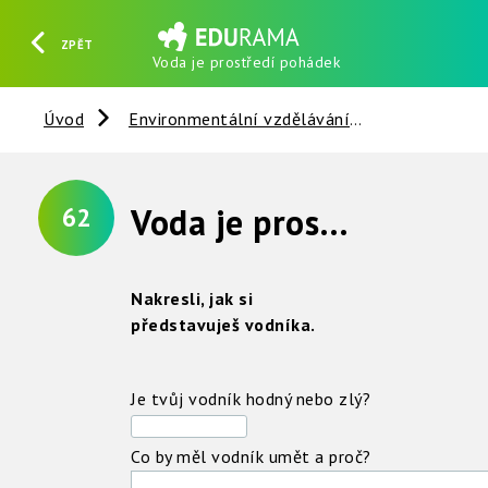
ZPĚT
Voda je prostředí pohádek
HLEDAT
REGISTROVAT
PŘIHLÁSIT SE
Úvod
Environmentální vzdělávání
Voda
V
Voda je prostředí pohádek
62
Nakresli, jak si
představuješ vodníka.
Je tvůj vodník hodný nebo zlý?
Co by měl vodník umět a proč?