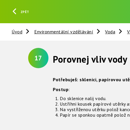
ZPĚT
Úvod
Environmentální vzdělávání
Voda
V
Porovnej vliv vody
17
Potřebuješ: sklenici, papírovou ut
Postup
:
Do sklenice nalij vodu.
Ustříhni kousek papírové utěrky a
Na vystřiženou utěrku polož kanc
Papír se sponkou opatrně polož na