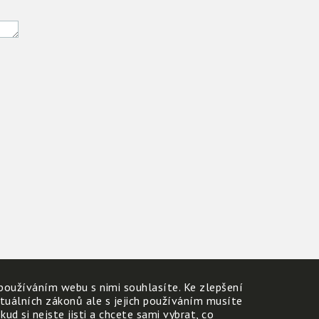
používáním webu s nimi souhlasíte. Ke zlepšení
ktuálních zákonů ale s jejich používáním musíte
d si nejste jisti a chcete sami vybrat, co