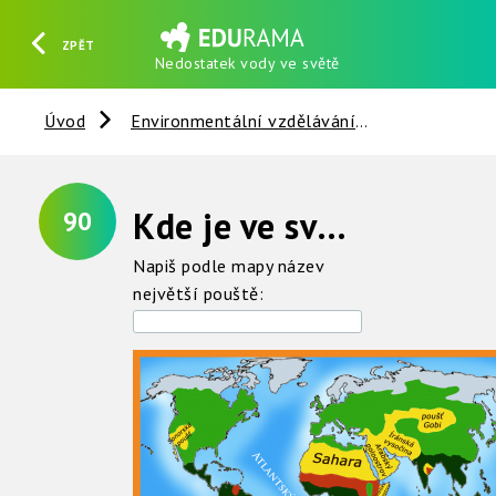
ZPĚT
Nedostatek vody ve světě
HLEDAT
REGISTROVAT
PŘIHLÁSIT SE
Úvod
Environmentální vzdělávání
Voda
N
Kde je ve světě nedostatek vody?
90
Napiš podle mapy název
největší pouště: