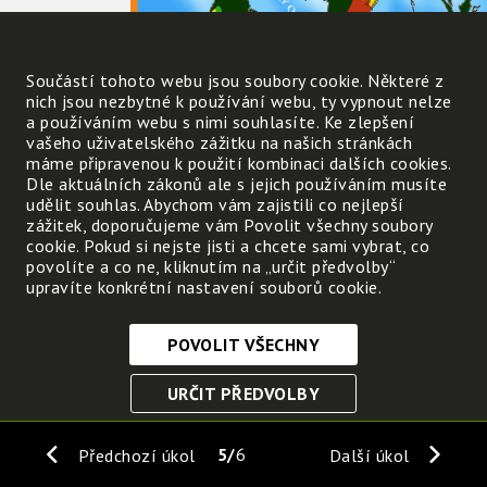
Součástí tohoto webu jsou soubory cookie. Některé z
nich jsou nezbytné k používání webu, ty vypnout nelze
a používáním webu s nimi souhlasíte. Ke zlepšení
vašeho uživatelského zážitku na našich stránkách
máme připravenou k použití kombinaci dalších cookies.
Dle aktuálních zákonů ale s jejich používáním musíte
Jakou barvou se na mapě vyznačují místa s 
udělit souhlas. Abychom vám zajistili co nejlepší
zážitek, doporučujeme vám Povolit všechny soubory
cookie. Pokud si nejste jisti a chcete sami vybrat, co
Kterým slovem se taková místa označují?
povolíte a co ne, kliknutím na „určit předvolby“
upravíte konkrétní nastavení souborů cookie.
Přečti z mapy názvy některých míst s nedost
POVOLIT VŠECHNY
Nezbytně nutné cookies
URČIT PŘEDVOLBY
Tyto soubory cookie jsou nezbytné, abyste se mohli
pohybovat po webových stránkách a využívat jejich
ULOŽIT NEZBYTNÉ
funkce. Bez těchto cookies by webové stránky
5
6
Předchozí úkol
Další úkol
nefungovali, proto je nelze vypnout.