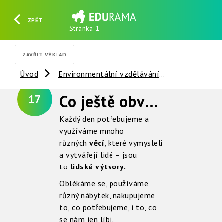
ZPĚT
Stránka 1
HLEDAT
REGISTROVAT
PŘIHLÁSIT SE
ZAVŘÍT VÝKLAD
Úvod
Environmentální vzdělávání
Věci kolem 
Co ještě obvykle potřebujeme ?
17
Každý den potřebujeme a
využíváme mnoho
různých
věcí
, které vymysleli
a vytvářejí lidé – jsou
to
lidské výtvory.
Oblékáme se, používáme
různý nábytek, nakupujeme
to, co potřebujeme, i to, co
se nám jen líbí.