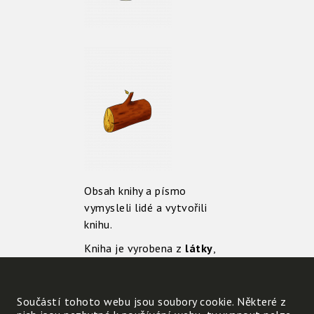
Obsah knihy a písmo
vymysleli lidé a vytvořili
knihu.
Kniha je vyrobena z
látky
,
které se říká papír;
Kniha je
výrobek
a papír
Součástí tohoto webu jsou soubory cookie. Některé z
je
surovina
(čili
materiál
)