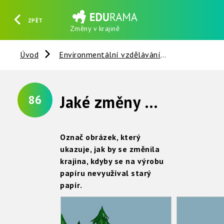
ZPĚT
Změny v krajině
HLEDAT
REGISTROVAT
PŘIHLÁSIT SE
Úvod
Environmentální vzdělávání
Věci kolem 
Jaké změny by byly v naší krajině ?
86
Označ obrázek, který
ukazuje, jak by se změnila
krajina, kdyby se na výrobu
papíru nevyužíval starý
papír.