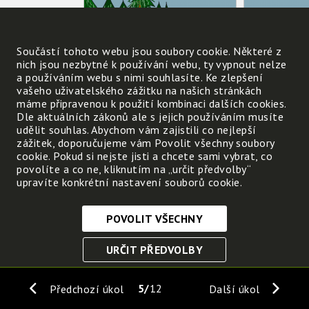
Součástí tohoto webu jsou soubory cookie. Některé z
nich jsou nezbytné k používání webu, ty vypnout nelze
a používáním webu s nimi souhlasíte. Ke zlepšení
vašeho uživatelského zážitku na našich stránkách
máme připravenou k použití kombinaci dalších cookies.
Dle aktuálních zákonů ale s jejich používáním musíte
udělit souhlas. Abychom vám zajistili co nejlepší
zážitek, doporučujeme vám Povolit všechny soubory
cookie. Pokud si nejste jisti a chcete sami vybrat, co
povolíte a co ne, kliknutím na „určit předvolby“
upravíte konkrétní nastavení souborů cookie.
POVOLIT VŠECHNY
Nezbytně nutné cookies
URČIT PŘEDVOLBY
Tyto soubory cookie jsou nezbytné, abyste se mohli
pohybovat po webových stránkách a využívat jejich
ULOŽIT NEZBYTNÉ
funkce. Bez těchto cookies by webové stránky
5
12
Předchozí úkol
Další úkol
nefungovali, proto je nelze vypnout.