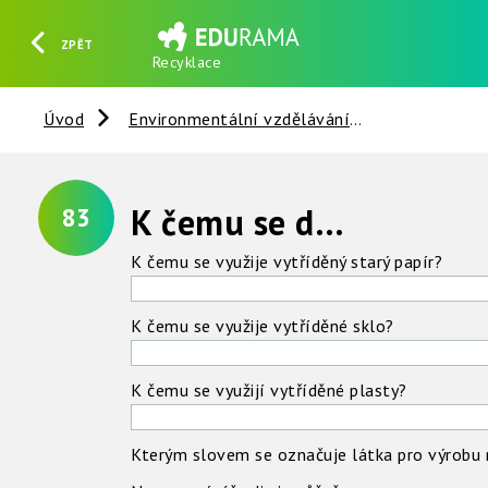
ZPĚT
Recyklace
HLEDAT
REGISTROVAT
PŘIHLÁSIT SE
Úvod
Environmentální vzdělávání
Věci kolem 
K čemu se dá odpad využít ?
83
K čemu se využije vytříděný starý papír?
K čemu se využije vytříděné sklo?
K čemu se využijí vytříděné plasty?
Kterým slovem se označuje látka pro výrobu