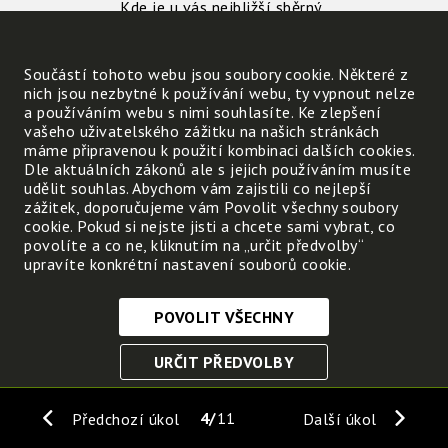
Kde je u vás nejbližší sběrný
dvůr?
Součástí tohoto webu jsou soubory cookie. Některé z
nich jsou nezbytné k používání webu, ty vypnout nelze
a používáním webu s nimi souhlasíte. Ke zlepšení
vašeho uživatelského zážitku na našich stránkách
máme připravenou k použití kombinaci dalších cookies.
Dle aktuálních zákonů ale s jejich používáním musíte
udělit souhlas. Abychom vám zajistili co nejlepší
zážitek, doporučujeme vám Povolit všechny soubory
cookie. Pokud si nejste jisti a chcete sami vybrat, co
povolíte a co ne, kliknutím na „určit předvolby“
upravíte konkrétní nastavení souborů cookie.
POVOLIT VŠECHNY
Nezbytně nutné cookies
URČIT PŘEDVOLBY
Tyto soubory cookie jsou nezbytné, abyste se mohli
pohybovat po webových stránkách a využívat jejich
ULOŽIT NEZBYTNÉ
funkce. Bez těchto cookies by webové stránky
4
11
Předchozí úkol
Další úkol
nefungovali, proto je nelze vypnout.