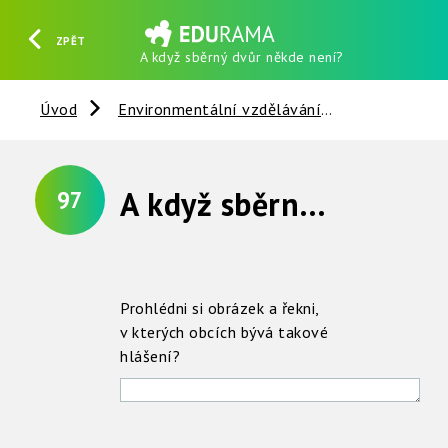
ZPĚT
A když sběrný dvůr někde není?
HLEDAT
REGISTROVAT
PŘIHLÁSIT SE
Úvod
Environmentální vzdělávání
Věci kolem 
A když sběrný dvůr někde není ?
97
Prohlédni si obrázek a řekni,
v kterých obcích bývá takové
hlášení?